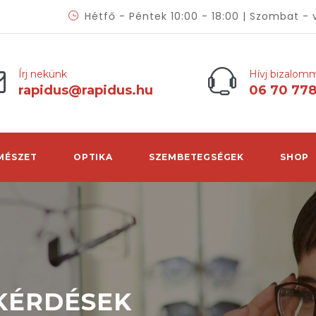
Hétfő - Péntek 10:00 - 18:00 | Szombat - 
Írj nekünk
Hívj bizalom
rapidus@rapidus.hu
06 70 77
MÉSZET
OPTIKA
SZEMBETEGSÉGEK
SHOP
 KÉRDÉSEK