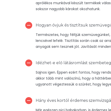
aprólékos munkával készült termékek válasz
sokszor nagyobb károkat okozhatunk.
Hogyan óvjuk és tisztítsuk szemüve
Természetes, hogy féltjük szemüvegünket, ez
lencsével lefelé. Tisztítás során csak az a
anyagok sem tesznek jót. Javítását minde
Idézhet-e elő látásromlást szembete
Sajnos igen. Éppen ezért fontos, hogy rend
akkor több mint valószínű, hogy a háttérbe
ugyanott végeztessük a szűrést, hogy legy
Hány éves kortól érdemes szemvizsgál
Már egészen pici babakorban, is érdemes l