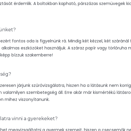
tását érdemlik. A boltokban kapható, párszázas szemüvegek kics
günket?
ért fontos oda is figyelnünk rá. Mindig két kézzel, két száránál 
rra alkalmas eszközöket használjuk. A száraz papír vagy törlőruha
nképp bízzuk szakemberre!
gség?
szeresen járjunk szűrővizsgálatra, hiszen ha a látásunk nem korr
n valamilyen szembetegség áll. Erre akár már kismértékű látásrom
en mihez viszonyítanunk.
atra vinni a gyerekeket?
ehet megvizsgáltatni a gyermek szemeit, hiszen a csecsemők n