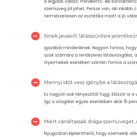
A legjobb válasz: mindkettő. Aki kontaktlen
szemüveg jól jöhet. Persze van, aki inkább
természetesen az esztétika miatt is jó válas
Kinek javasolt látásszűrésre jelentkez
Igazából mindenkinek. Nagyon fontos, hogy
azok számára a rendszeres látásvizsgálat, a
Gyermekek esetében szintén fontos a szűrés
Mennyi időt vesz igénybe a látásvizsgá
Ez nagyon sok tényezőtől függ. Először is a
Így a vizsgálat egyes esetekben akár 15 perc 
Miért csináltassak drága szemüveget, m
Nyugodtan kijelenthető, hogy szemeink vilá