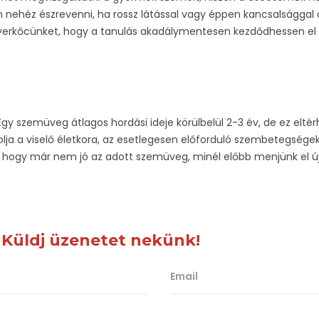
n nehéz észrevenni, ha rossz látással vagy éppen kancsalságga
nni gyerkőcünket, hogy a tanulás akadálymentesen kezdődhessen 
gy szemüveg átlagos hordási ideje körülbelül 2-3 év, de ez eltérh
lja a viselő életkora, az esetlegesen előforduló szembetegsége
ogy már nem jó az adott szemüveg, minél előbb menjünk el újra
 Küldj üzenetet nekünk!