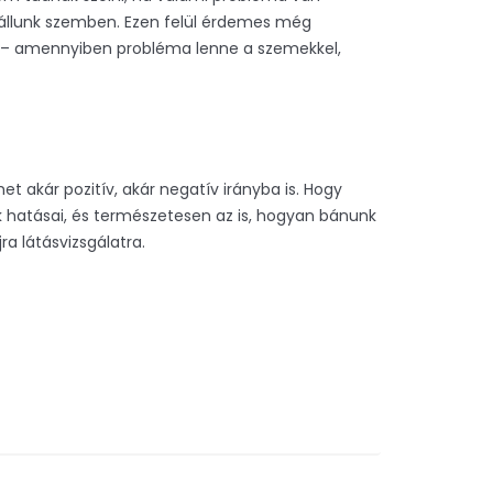
l állunk szemben. Ezen felül érdemes még
el – amennyiben probléma lenne a szemekkel,
et akár pozitív, akár negatív irányba is. Hogy
k hatásai, és természetesen az is, hogyan bánunk
 látásvizsgálatra.