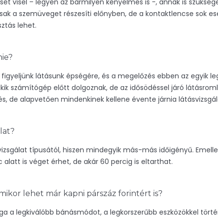
csét visel – legyen az bármilyen kényelmes is -, annak is szükség
 csak a szemüveget részesíti előnyben, de a kontaktlencse sok 
ztás lehet.
nie?
 figyeljünk látásunk épségére, és a megelőzés ebben az egyik l
kik számítógép előtt dolgoznak, de az idősödéssel járó látásroml
, de alapvetően mindenkinek kellene évente járnia látásvizsgál
lat?
 vizsgálat típusától, hiszen mindegyik más-más időigényű. Emell
alatt is véget érhet, de akár 60 percig is eltarthat.
ikor lehet már kapni párszáz forintért is?
ga a legkiválóbb bánásmódot, a legkorszerűbb eszközökkel történő