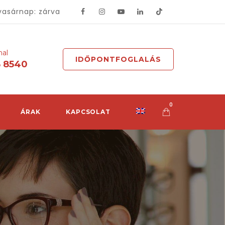
vasárnap: zárva
mal
IDŐPONTFOGLALÁS
8 8540
0
ÁRAK
KAPCSOLAT