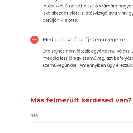
látásukkal. Emellett a szülő számára nagyo
iskolakezdés előtt is látásvizsgálatra vi
derüljön ki előtte.
Meddig lesz jó az új szemüvegem?
Erre sajnos nem létezik egyértelmű válasz. E
meddig lesz jó egy szemüveg, azt befolyáso
szemüvegünkkel. Amennyiben úgy érezzük, h
Más felmerült kérdésed van?