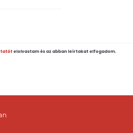
ztatót
elolvastam és az abban leírtakat elfogadom.
an