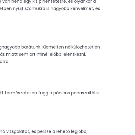
e van néha egy kis pihentetésre, és olyankor a
esetben nyújt számukra is nagyobb kényelmet, és
egnagyobb barátunk. Kiemelten nélkülözhetetlen
ás miatt sem árt minél előbb jelentkezni.
atra.
ett természetesen függ a páciens panaszaitól is.
 vizsgálatot, és persze a lehető legjobb,