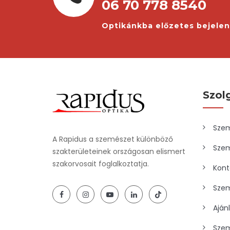
06 70 778 8540
Optikánkba előzetes bejele
Szol
Szem
A Rapidus a szemészet különböző
Szem
szakterületeinek országosan elismert
szakorvosait foglalkoztatja.
Kont
Szem
Aján
Szem