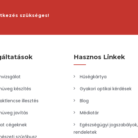
ntkezés szükséges!
gáltatások
Hasznos Linkek
vizsgálat
Hűségkártya
üveg készítés
Gyakori optikai kérdések
aktlencse illesztés
Blog
üveg javítás
Médiatár
lat cégeknek
Egészségügyi jogszabályok,
rendeletek
észeti szűrőbusz