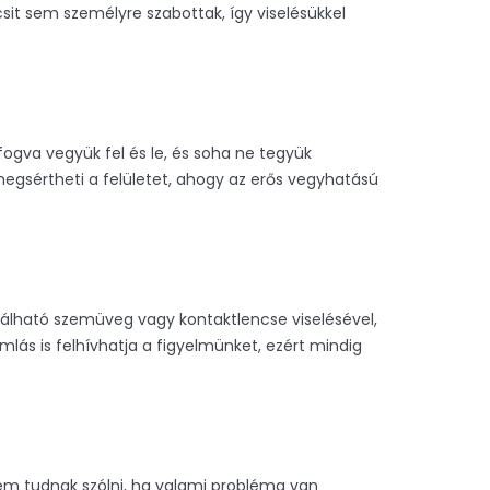
it sem személyre szabottak, így viselésükkel
fogva vegyük fel és le, és soha ne tegyük
 megsértheti a felületet, ahogy az erős vegyhatású
igálható szemüveg vagy kontaktlencse viselésével,
lás is felhívhatja a figyelmünket, ezért mindig
em tudnak szólni, ha valami probléma van