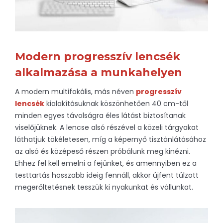
Modern progresszív lencsék
alkalmazása a munkahelyen
A modern multifokális, más néven
progresszív
lencsék
kialakításuknak köszönhetően 40 cm-től
minden egyes távolságra éles látást biztosítanak
viselőjüknek. A lencse alsó részével a közeli tárgyakat
láthatjuk tökéletesen, míg a képernyő tisztánlátásához
az alsó és középeső részen próbálunk meg kinézni.
Ehhez fel kell emelni a fejünket, és amennyiben ez a
testtartás hosszabb ideig fennáll, akkor újfent túlzott
megerőltetésnek tesszük ki nyakunkat és vállunkat.