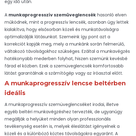
egy idő után.
A
munkaprogresszív szemüveglencsék
hasonló elven
működnek, mint a progresszív lencsék, azonban úgy lettek
kialakítva, hogy elsősorban közeli és munkatávolságra
optimalizálják látásunkat. Szemeink így pont azt a
korrekciót kapják meg, mely a munkánk során felmerülő,
váltakozó távolságokhoz szükséges. Ezáltal a munkavégzés
hatékonyabb mederben folyhat, hiszen szemünk kevésbé
fárad el közben. Ezek a szemüveglencsék komfortosabb
látást garantálnak a számítógép vagy az íróasztal előtt.
A munkaprogresszív lencse beltérben
ideális
A munkaprogresszív szemüveglencséket irodai, illetve
egyéb beltéri munkavégzéshez tervezték, de ugyanúgy
megállják a helyüket minden olyan professzionális
tevékenység esetén is, melyek éleslátást igényelnek a
közeli és a különböző köztes távolságokra egyaránt. A