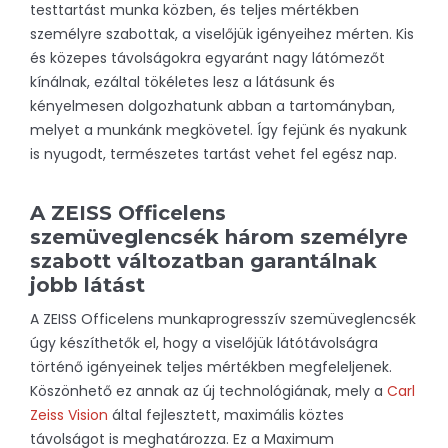
testtartást munka közben, és teljes mértékben
személyre szabottak, a viselőjük igényeihez mérten. Kis
és közepes távolságokra egyaránt nagy látómezőt
kínálnak, ezáltal tökéletes lesz a látásunk és
kényelmesen dolgozhatunk abban a tartományban,
melyet a munkánk megkövetel. Így fejünk és nyakunk
is nyugodt, természetes tartást vehet fel egész nap.
A ZEISS Officelens
szemüveglencsék három személyre
szabott változatban garantálnak
jobb látást
A ZEISS Officelens munkaprogresszív szemüveglencsék
úgy készíthetők el, hogy a viselőjük látótávolságra
történő igényeinek teljes mértékben megfeleljenek.
Köszönhető ez annak az új technológiának, mely a
Carl
Zeiss Vision
által fejlesztett, maximális köztes
távolságot is meghatározza. Ez a Maximum