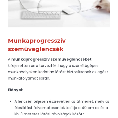
Munkaprogresszív
szemüveglencsék
A
munkaprogresszív szemüveglencséket
kifejezetten arra tervezték, hogy a számítógépes
munkahelyeken korlátlan látást biztosítsanak az egész
munkafolyamat során.
Előnyei:
A lencsén teljesen észrevétlen az átmenet, mely az
éleslátást folyamatosan biztosítja a 40 cm es és a
kb. 3 méteres látási távolságok között.