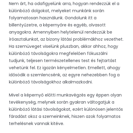
Nem árt, ha odafigyelünk arra, hogyan rendezzük el a
különböző dolgokat, melyeket munkánk során
folyamatosan használunk. Gondolunk itt a
billentyűzetre, a képernyőre és egyéb, olvasott
anyagokra. Amennyiben helytelenül rendezzük be
íróasztalunkat, az bizony látási problémákhoz vezethet.
Ha szemüveget viselünk pluszban, akkor ahhoz, hogy
különböző távolságokra megfelelően fókuszálni
tudjunk, teljesen természetellenes test és fejtartást
vehetünk fel. Ez igazán kényelmetlen. Emellett, ahogy
idősödik a szemlencsénk, az egyre nehezebben fog a
különböző távolságokhoz alkalmazkodni.
Mivel a képernyő előtti munkavégzés egy éppen olyan
tevékenység, melynek során gyakran váltogatjuk a
különböző látási távolságokat, ezért különösen jelentős
fáradást okoz a szemeinknek, hiszen azok folyamatos
terhelésnek vannak kitéve.