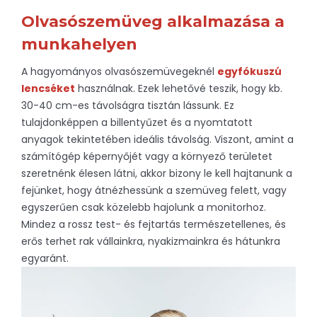
Olvasószemüveg alkalmazása a
munkahelyen
A hagyományos olvasószemüvegeknél
egyfókuszú
lencséket
használnak. Ezek lehetővé teszik, hogy kb.
30-40 cm-es távolságra tisztán lássunk. Ez
tulajdonképpen a billentyűzet és a nyomtatott
anyagok tekintetében ideális távolság. Viszont, amint a
számítógép képernyőjét vagy a környező területet
szeretnénk élesen látni, akkor bizony le kell hajtanunk a
fejünket, hogy átnézhessünk a szemüveg felett, vagy
egyszerűen csak közelebb hajolunk a monitorhoz.
Mindez a rossz test- és fejtartás természetellenes, és
erős terhet rak vállainkra, nyakizmainkra és hátunkra
egyaránt.