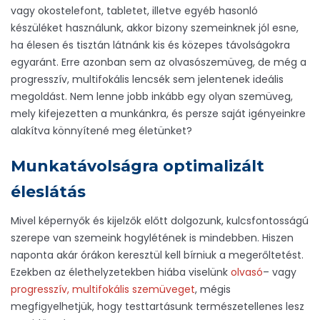
vagy okostelefont, tabletet, illetve egyéb hasonló
készüléket használunk, akkor bizony szemeinknek jól esne,
ha élesen és tisztán látnánk kis és közepes távolságokra
egyaránt. Erre azonban sem az olvasószemüveg, de még a
progresszív, multifokális lencsék sem jelentenek ideális
megoldást. Nem lenne jobb inkább egy olyan szemüveg,
mely kifejezetten a munkánkra, és persze saját igényeinkre
alakítva könnyítené meg életünket?
Munkatávolságra optimalizált
éleslátás
Mivel képernyők és kijelzők előtt dolgozunk, kulcsfontosságú
szerepe van szemeink hogylétének is mindebben. Hiszen
naponta akár órákon keresztül kell bírniuk a megerőltetést.
Ezekben az élethelyzetekben hiába viselünk
olvasó
– vagy
progresszív, multifokális szemüveget
, mégis
megfigyelhetjük, hogy testtartásunk természetellenes lesz