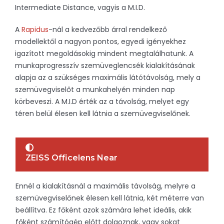
Intermediate Distance, vagyis a M.I.D.
A
Rapidus
-nál a kedvezőbb árral rendelkező
modellektől a nagyon pontos, egyedi igényekhez
igazított megoldásokig mindent megtalálhatunk. A
munkaprogresszív szemüveglencsék kialakításának
alapja az a szükséges maximális látótávolság, mely a
szemüvegviselőt a munkahelyén minden nap
körbeveszi. A M.I.D érték az a távolság, melyet egy
téren belül élesen kell látnia a szemüvegviselőnek.
ZEISS Officelens Near
Ennél a kialakításnál a maximális távolság, melyre a
szemüvegviselőnek élesen kell látnia, két méterre van
beállítva. Ez főként azok számára lehet ideális, akik
főként számítógép előtt dolgoznak, vagy sokat