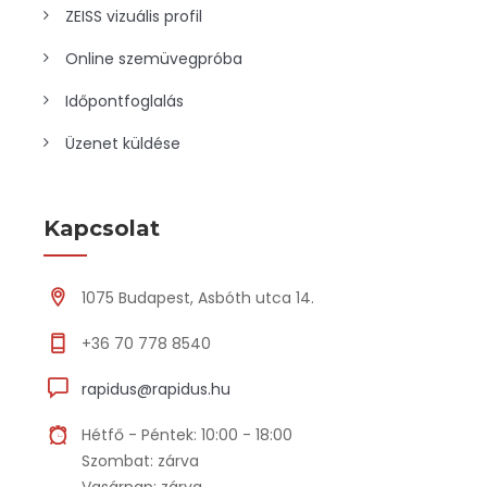
ZEISS vizuális profil
Online szemüvegpróba
Időpontfoglalás
Üzenet küldése
Kapcsolat
1075 Budapest, Asbóth utca 14.
+36 70 778 8540
rapidus@rapidus.hu
Hétfő - Péntek: 10:00 - 18:00
Szombat: zárva
Vasárnap: zárva