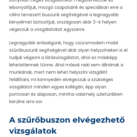
bonyolult céges vizsgálatokat megszervezzük és
lebonyolítjuk, mozgó csapataink és speciálisan erre a
célra tervezett buszunk segítségével a legnagyobb
kényelmet biztosítjuk, országosan akár 3-4 helyen
végezzük a vizsgálatokat egyszerre.
Legnagyobb erősségünk, hogy csúcsmodern mobil
szűrőbuszunk segítségével akár olyan helyszíneken is el
tudjuk végezni a látásvizsgálatot, ahol ez másképp
lehetetlennek tűnne. Ahol mások neki sem állnának a
munkának, mert nem lehet helyszíni vizsgálót
felállítani, mi könnyedén elvégezzük a szükséges
vizsgálatot minden egyes kollégán, épp olyan
pontosan és alaposan, mintha valamely üzletünkben
kerülne arra sor.
A szűrőbuszon elvégezhető
vizsgálatok