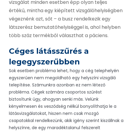
vizsgálat minden esetben épp olyan teljes
értékű, mintha egy kiépített vizsgálóhelyiségben
végeznénk azt, sőt – a busz rendelkezik egy
látszerész bemutatóhelyiséggel is, ahol helyben
több száz termékből választhat a páciens.
Céges látásszűrés a
legegyszerűbben
Sok esetben probléma lehet, hogy a cég telephelyén
egyszerűen nem megoldható egy helyszíni vizsgáló
telepítése. Számunkra azonban ez nem létező
probléma. Cégek számára csoportos szűrést
biztosítunk úgy, ahogyan senki más. Velünk
kényelmesen és vesződség nélkül bonyolíthatja le a
látásvizsgálatokat, hiszen nem csak mozgó
csapatokkal rendelkezünk, akik igény szerint kiszállnak a
helyszínre, de egy maradéktalanul felszerelt