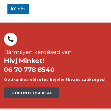
Küldés
Bármilyen kérdésed van
Hívj Minket!
06 70 778 8540
Optikánkba előzetes bejelentkezés szükséges!
IDŐPONTFOGLALÁS