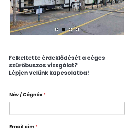
Previous
Next
Felkeltette érdeklődését a céges
szűrőbuszos vizsgálat?
Lépjen velünk kapcsolatba!
Név / Cégnév
*
Email cím
*