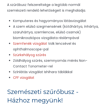
A szűrőbusz felszereltsége a legtöbb normál
szemészeti rendelő lehetőségeit is meghaladja.
Komputeres és hagyományos látásvizsgálat
A szem elülső szegmensének (kötőhártya, ínhártya,
szaruhártya, szemlencse, elülső csarnok)
biomikroszkópos vizsgálata réslámpával
Szemfenék vizsgálat
Volk lencsével és
ophthalmoscope-pal
Szürkehályog szűrés
Zöldhályog szűrés, szemnyomás mérés Non-
Contact Tonometer-rel
Színlátás vizsgálat Ishihara táblákkal
CFF vizsgálat
Szemészeti szűrőbusz -
Házhoz megyünk!