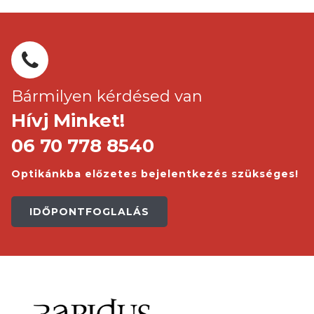
Bármilyen kérdésed van
Hívj Minket!
06 70 778 8540
Optikánkba előzetes bejelentkezés szükséges!
IDŐPONTFOGLALÁS