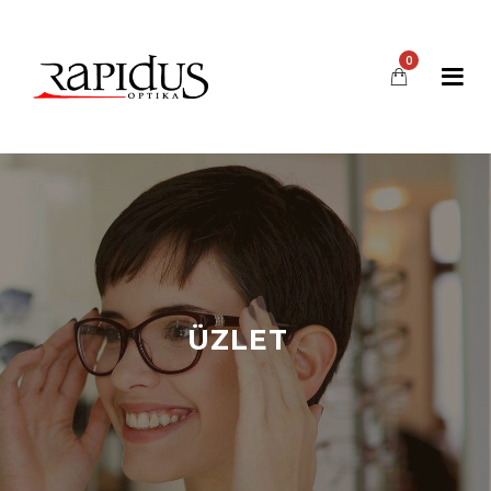
0
ÜZLET