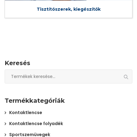
Tisztítószerek, kiegészítők
Keresés
Keresés
a
következőre:
Termékkategóriák
Kontaktlencse
Kontaktlencse folyadék
Sportszemüvegek