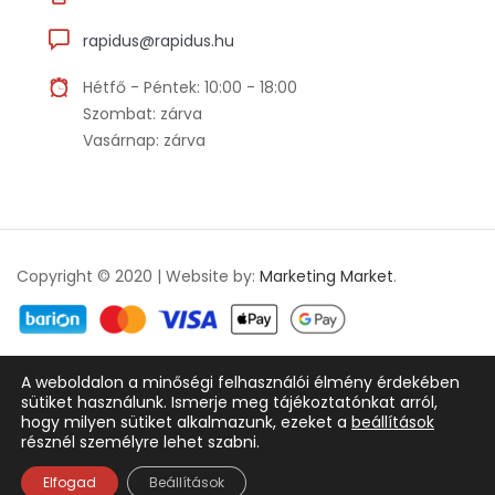
rapidus@rapidus.hu
Hétfő - Péntek: 10:00 - 18:00
Szombat: zárva
Vasárnap: zárva
Copyright © 2020 | Website by:
Marketing Market
.
A weboldalon a minőségi felhasználói élmény érdekében
Adatkezelési tájékoztató
ÁSZF
sütiket használunk. Ismerje meg tájékoztatónkat arról,
hogy milyen sütiket alkalmazunk, ezeket a
beállítások
résznél személyre lehet szabni.
Magyar
Elfogad
Beállítások