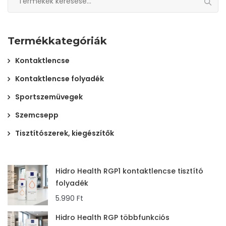
a
következőre:
Termékkategóriák
Kontaktlencse
Kontaktlencse folyadék
Sportszemüvegek
Szemcsepp
Tisztítószerek, kiegészítők
Hidro Health RGP1 kontaktlencse tisztító
folyadék
5.990
Ft
Hidro Health RGP többfunkciós