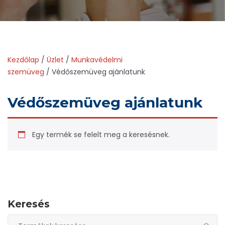
Kezdőlap
/
Üzlet
/
Munkavédelmi
szemüveg
/ Védőszemüveg ajánlatunk
Védőszemüveg ajánlatunk
Egy termék se felelt meg a keresésnek.
Keresés
Keresés