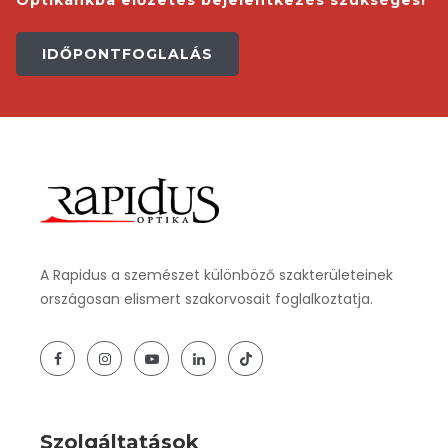
Optikánkba előzetes bejelentkezés szükséges!
IDŐPONTFOGLALÁS
A Rapidus a szemészet különböző szakterületeinek
országosan elismert szakorvosait foglalkoztatja.
Szolgáltatások