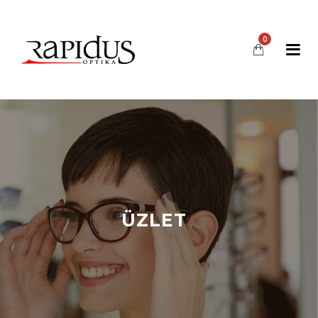
0
ÜZLET