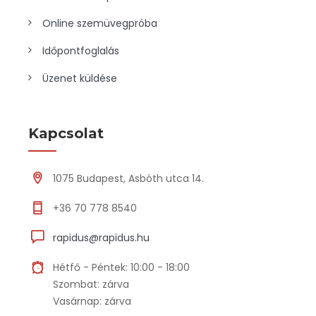
Online szemüvegpróba
Időpontfoglalás
Üzenet küldése
Kapcsolat
1075 Budapest, Asbóth utca 14.
+36 70 778 8540
rapidus@rapidus.hu
Hétfő - Péntek: 10:00 - 18:00
Szombat: zárva
Vasárnap: zárva