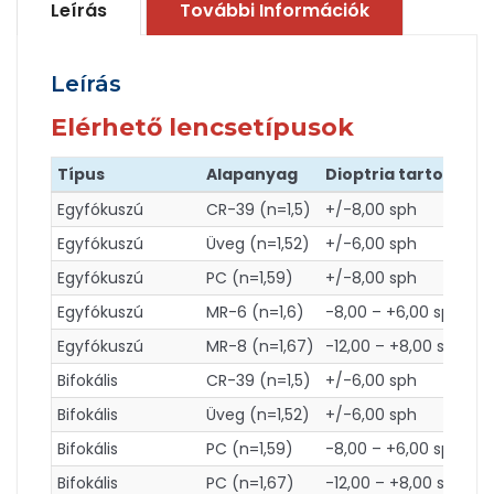
Leírás
További Információk
Leírás
Elérhető lencsetípusok
Típus
Alapanyag
Dioptria tartomány
Egyfókuszú
CR-39 (n=1,5)
+/-8,00 sph
Egyfókuszú
Üveg (n=1,52)
+/-6,00 sph
Egyfókuszú
PC (n=1,59)
+/-8,00 sph
Egyfókuszú
MR-6 (n=1,6)
-8,00 – +6,00 sph
Egyfókuszú
MR-8 (n=1,67)
-12,00 – +8,00 sph
Bifokális
CR-39 (n=1,5)
+/-6,00 sph
Bifokális
Üveg (n=1,52)
+/-6,00 sph
Bifokális
PC (n=1,59)
-8,00 – +6,00 sph
Bifokális
PC (n=1,67)
-12,00 – +8,00 sph