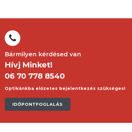
Bármilyen kérdésed van
Hívj Minket!
06 70 778 8540
Optikánkba előzetes bejelentkezés szükséges!
IDŐPONTFOGLALÁS