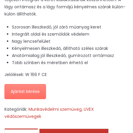
lágy orrtámasz és a lágy formájú kényelmes szárak külön-
külön állíthatók.
Szorosan illeszkedő, jól záró műanyag keret
Integrált oldal és szemöldök védelem
Nagy lencsefelület
Kényelmesen illeszkedő, állítható széles szárak
Anatómiailag jól illeszkedő, gumírozott orrtámasz
Több színben és méretben érhető el
Jelölések: W 166 F CE
Ajánlat kérése
Kategóriák:
Munkavédelmi szemüveg
,
UVEX
védőszemüvegek