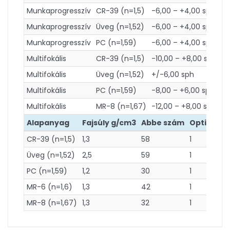
Munkaprogresszív
CR-39 (n=1,5)
-6,00 – +4,00 sph
Munkaprogresszív
Üveg (n=1,52)
-6,00 – +4,00 sph
Munkaprogresszív
PC (n=1,59)
-6,00 – +4,00 sph
Multifokális
CR-39 (n=1,5)
-10,00 – +8,00 sph
Multifokális
Üveg (n=1,52)
+/-6,00 sph
Multifokális
PC (n=1,59)
-8,00 – +6,00 sph
Multifokális
MR-8 (n=1,67)
-12,00 – +8,00 sph
Alapanyag
Fajsúly g/cm3
Abbe szám
Optikai os
CR-39 (n=1,5)
1,3
58
1
Üveg (n=1,52)
2,5
59
1
PC (n=1,59)
1,2
30
1
MR-6 (n=1,6)
1,3
42
1
MR-8 (n=1,67)
1,3
32
1