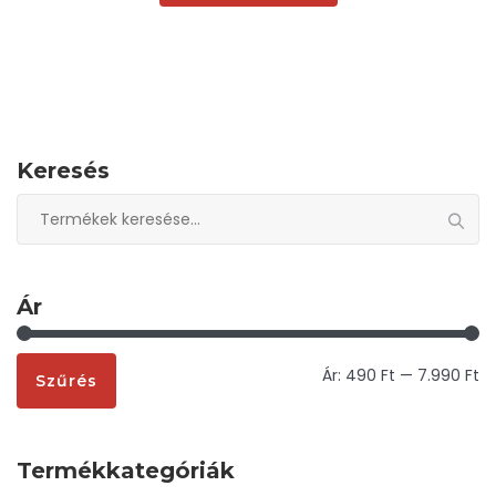
Keresés
Keresés
a
következőre:
Ár
M
M
Ár:
490 Ft
—
7.990 Ft
Szűrés
á
á
Termékkategóriák