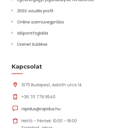
ZEISS vizuális profil
Online szemüvegpróba
Időpontfoglalás
Üzenet küldése
Kapcsolat
1075 Budapest, Asbóth utca 14.
+36 70 778 8540
rapidus@rapidus.hu
Hétfő - Péntek: 10:00 - 18:00
Szombat: zárva