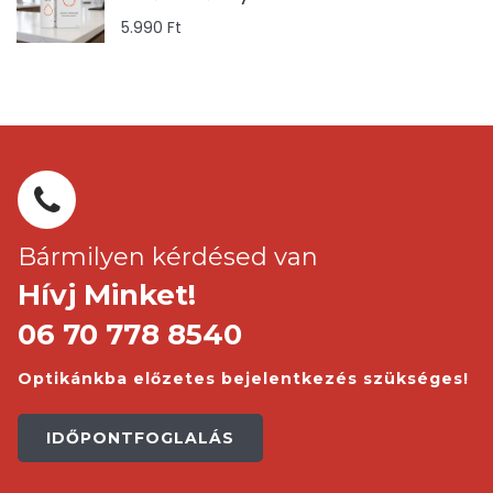
5.990
Ft
Bármilyen kérdésed van
Hívj Minket!
06 70 778 8540
Optikánkba előzetes bejelentkezés szükséges!
IDŐPONTFOGLALÁS