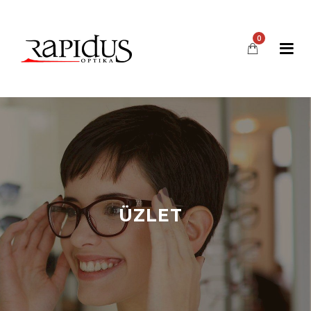
0
ÜZLET