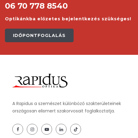
06 70 778 8540
Optikánkba előzetes bejelentkezés szükséges!
IDŐPONTFOGLALÁS
A Rapidus a szemészet különböző szakterületeinek
országosan elismert szakorvosait foglalkoztatja.