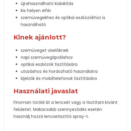
újrahasználható kialakítás
kis helyen elfér
szemüvegekhez és optikai eszközökhöz is
használható
Kinek ajánlott?
szemüveget viselőknek
napi szemüvegápoláshoz
optikai eszközök tisztítására
utazáshoz és hordozható használatra
kijelzők és mobiltelefonok tisztítására
Használati javaslat
Finoman töröld át a lencsét vagy a tisztítani kívánt
felületet. Makacsabb szennyeződés esetén
használj hozzá lencsetisztító spray-t.