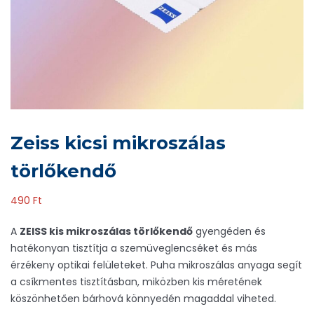
Zeiss kicsi mikroszálas
törlőkendő
490
Ft
A
ZEISS kis mikroszálas törlőkendő
gyengéden és
hatékonyan tisztítja a szemüveglencséket és más
érzékeny optikai felületeket. Puha mikroszálas anyaga segít
a csíkmentes tisztításban, miközben kis méretének
köszönhetően bárhová könnyedén magaddal viheted.