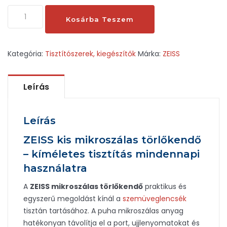
Zeiss
Kosárba Teszem
kicsi
mikroszálas
törlőkendő
Kategória:
Tisztítószerek, kiegészítők
Márka:
ZEISS
mennyiség
Leírás
Leírás
ZEISS kis mikroszálas törlőkendő
– kíméletes tisztítás mindennapi
használatra
A
ZEISS mikroszálas törlőkendő
praktikus és
egyszerű megoldást kínál a
szemüveglencsék
tisztán tartásához. A puha mikroszálas anyag
hatékonyan távolítja el a port, ujjlenyomatokat és