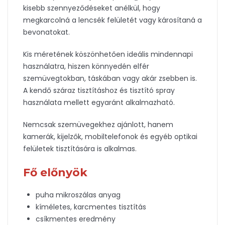
kisebb szennyeződéseket anélkül, hogy
megkarcolná a lencsék felületét vagy károsítaná a
bevonatokat.
Kis méretének köszönhetően ideális mindennapi
használatra, hiszen könnyedén elfér
szemüvegtokban, táskában vagy akár zsebben is.
A kendő száraz tisztításhoz és tisztító spray
használata mellett egyaránt alkalmazható.
Nemcsak szemüvegekhez ajánlott, hanem
kamerák, kijelzők, mobiltelefonok és egyéb optikai
felületek tisztítására is alkalmas.
Fő előnyök
puha mikroszálas anyag
kíméletes, karcmentes tisztítás
csíkmentes eredmény