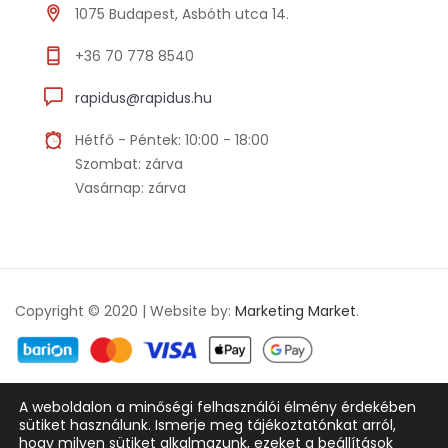
1075 Budapest, Asbóth utca 14.
+36 70 778 8540
rapidus@rapidus.hu
Hétfő - Péntek: 10:00 - 18:00
Szombat: zárva
Vasárnap: zárva
Copyright © 2020 | Website by:
Marketing Market
.
A weboldalon a minőségi felhasználói élmény érdekében
Adatkezelési tájékoztató
ÁSZF
sütiket használunk. Ismerje meg tájékoztatónkat arról,
hogy milyen sütiket alkalmazunk, ezeket a
beállítások