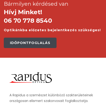
Bármilyen kérdésed van
Hívj Minket!
06 70 778 8540
Optikánkba előzetes bejelentkezés szükséges!
IDŐPONTFOGLALÁS
A Rapidus a szemészet különböző szakterületeinek
országosan elismert szakorvosait foglalkoztatja.