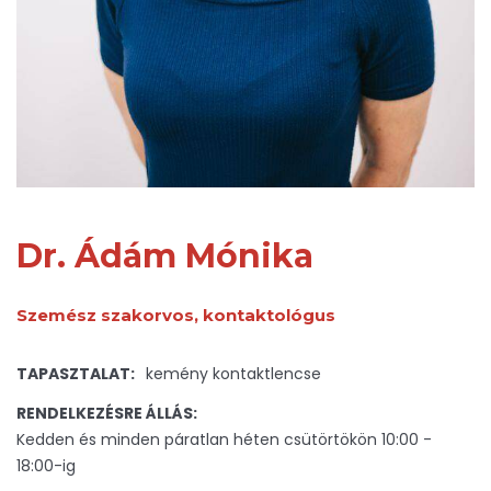
Dr. Ádám Mónika
Szemész szakorvos, kontaktológus
TAPASZTALAT:
kemény kontaktlencse
RENDELKEZÉSRE ÁLLÁS:
Kedden és minden páratlan héten csütörtökön 10:00 -
18:00-ig