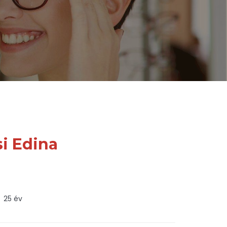
i Edina
a
25 év