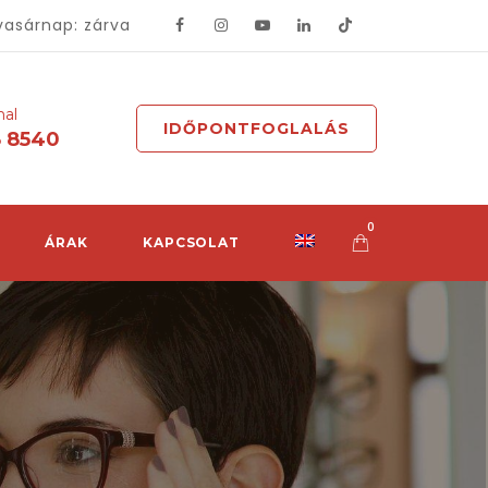
vasárnap: zárva
mal
IDŐPONTFOGLALÁS
8 8540
0
ÁRAK
KAPCSOLAT