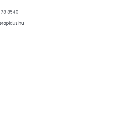
778 8540
@rapidus.hu