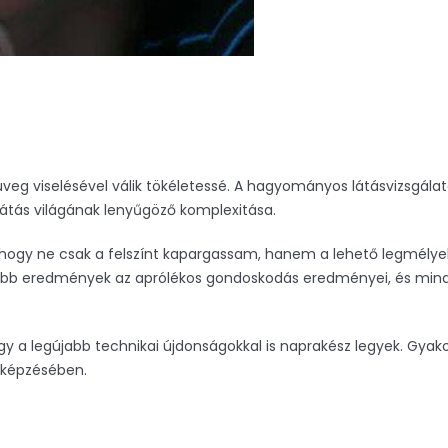
veg viselésével válik tökéletessé. A hagyományos látásvizsgálat
a látás világának lenyűgöző komplexitása.
 hogy ne csak a felszínt kapargassam, hanem a lehető legmély
jobb eredmények az aprólékos gondoskodás eredményei, és mindi
 a legújabb technikai újdonságokkal is naprakész legyek. Gyakor
 képzésében.