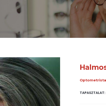
Halmos
Optometrist
TAPASZTALAT: