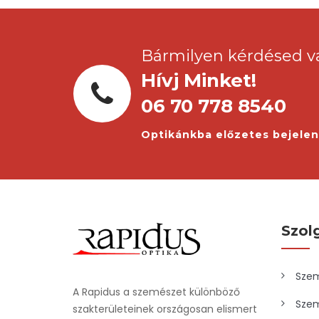
Bármilyen kérdésed v
Hívj Minket!
06 70 778 8540
Optikánkba előzetes bejele
Szol
Szem
A Rapidus a szemészet különböző
Szem
szakterületeinek országosan elismert