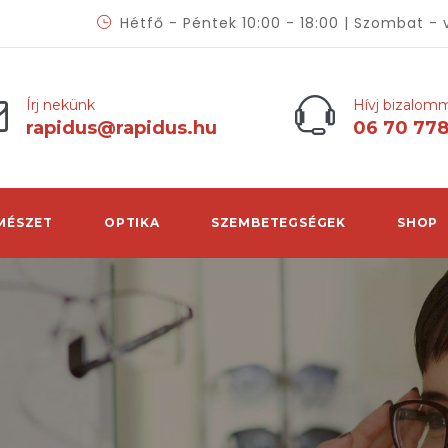
Hétfő - Péntek 10:00 - 18:00 | Szombat - 
Írj nekünk
Hívj bizalom
rapidus@rapidus.hu
06 70 77
MÉSZET
OPTIKA
SZEMBETEGSÉGEK
SHOP