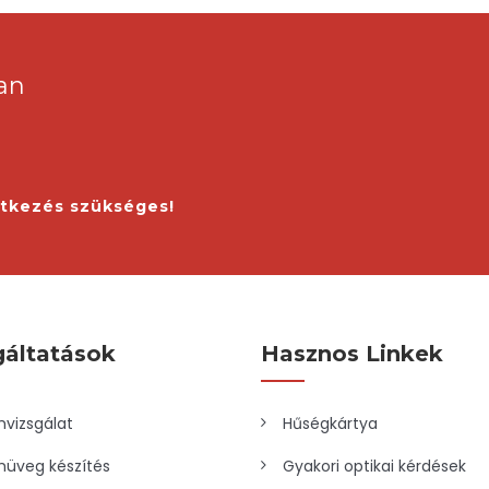
an
ntkezés szükséges!
gáltatások
Hasznos Linkek
vizsgálat
Hűségkártya
üveg készítés
Gyakori optikai kérdések