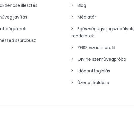
aktlencse illesztés
Blog
üveg javítás
Médiatár
lat cégeknek
Egészségügyi jogszabályok,
rendeletek
észeti szűrőbusz
ZEISS vizuális profil
Online szemüvegpróba
Időpontfoglalás
Üzenet küldése