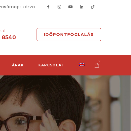
vasárnap: zárva
mal
IDŐPONTFOGLALÁS
8 8540
0
ÁRAK
KAPCSOLAT