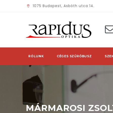
1075 Budapest, Asbóth utca 14.
RÓLUNK
CÉGES SZŰRŐBUSZ
SZE
MÁRMAROSI ZSOL