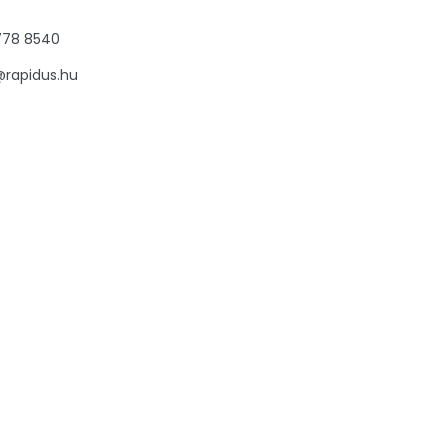
778 8540
@rapidus.hu