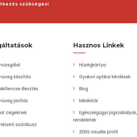
ntkezés szükséges!
gáltatások
Hasznos Linkek
vizsgálat
Hűségkártya
üveg készítés
Gyakori optikai kérdések
aktlencse illesztés
Blog
üveg javítás
Médiatár
lat cégeknek
Egészségügyi jogszabályok,
rendeletek
észeti szűrőbusz
ZEISS vizuális profil