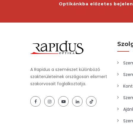
Optikánkba előzetes bejele
Szol
Szem
A Rapidus a szemészet különböző
Szem
szakterületeinek országosan elismert
szakorvosait foglalkoztatja.
Kont
Szem
Aján
Szem