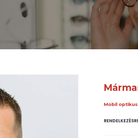
Mármar
Mobil optikus
RENDELKEZÉSRE