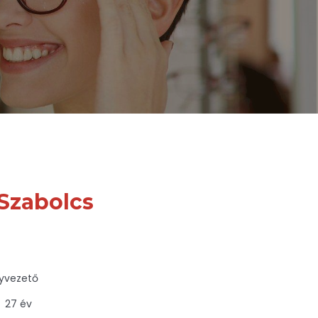
 Szabolcs
yvezető
27 év