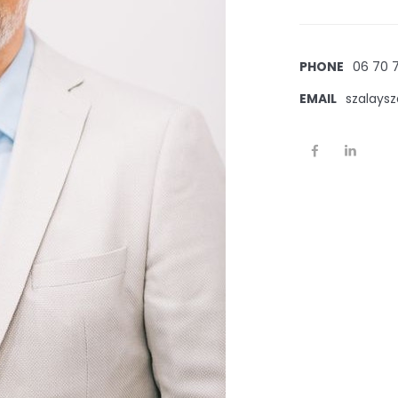
PHONE
06 70 
EMAIL
szalays