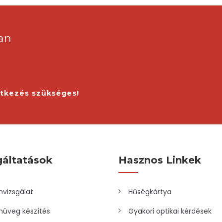
an
ntkezés szükséges!
gáltatások
Hasznos Linkek
vizsgálat
Hűségkártya
üveg készítés
Gyakori optikai kérdések