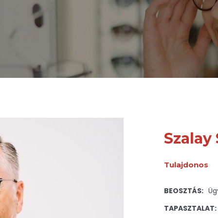
Szalay
Tulajdonos
BEOSZTÁS:
Üg
TAPASZTALAT: