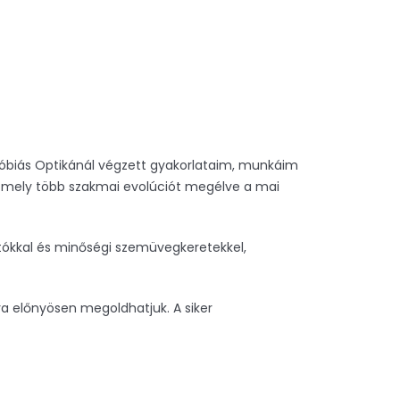
Tóbiás Optikánál végzett gyakorlataim, munkáim
l, mely több szakmai evolúciót megélve a mai
rtókkal és minőségi szemüvegkeretekkel,
a előnyösen megoldhatjuk. A siker