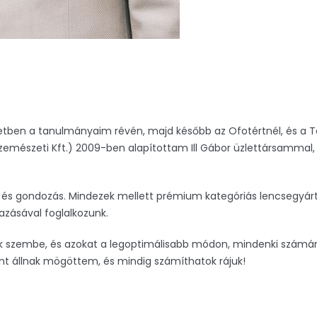
etben a tanulmányaim révén, majd később az Ofotértnél, és a 
 Szemészeti Kft.) 2009-ben alapítottam Ill Gábor üzlettársamma
lés és gondozás. Mindezek mellett prémium kategóriás lencsegyá
zásával foglalkozunk.
nk szembe, és azokat a legoptimálisabb módon, mindenki számár
t állnak mögöttem, és mindig számíthatok rájuk!