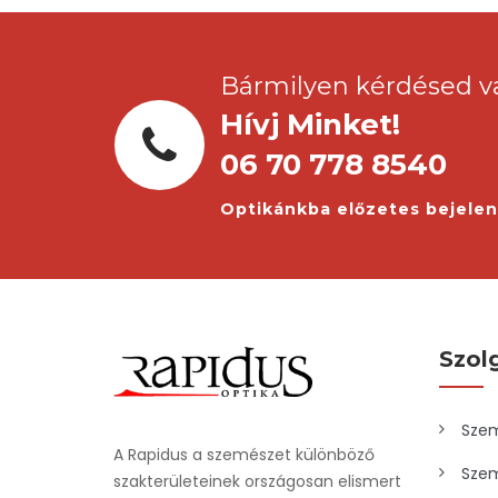
Bármilyen kérdésed v
Hívj Minket!
06 70 778 8540
Optikánkba előzetes bejele
Szol
Szem
A Rapidus a szemészet különböző
Szem
szakterületeinek országosan elismert