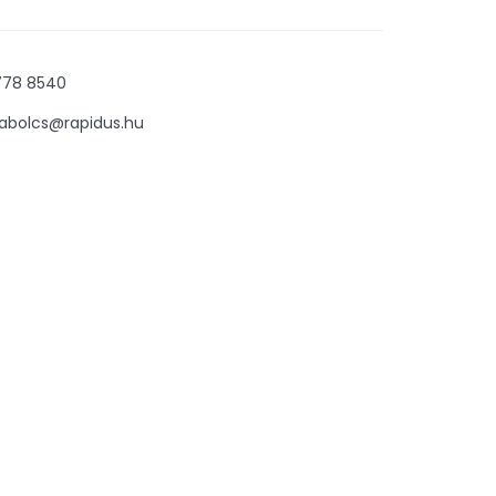
778 8540
zabolcs@rapidus.hu