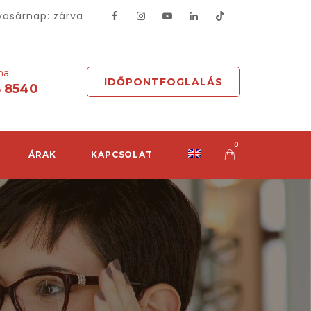
vasárnap: zárva
mal
IDŐPONTFOGLALÁS
8 8540
0
ÁRAK
KAPCSOLAT