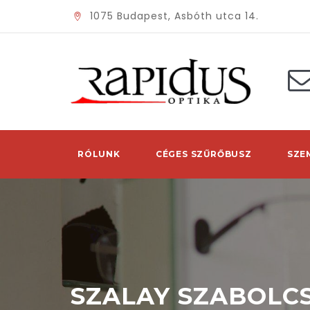
1075 Budapest, Asbóth utca 14.
RÓLUNK
CÉGES SZŰRŐBUSZ
SZE
SZALAY SZABOLC