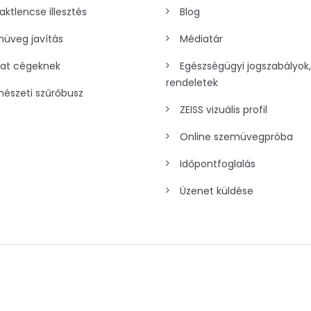
aktlencse illesztés
Blog
üveg javítás
Médiatár
lat cégeknek
Egészségügyi jogszabályok,
rendeletek
észeti szűrőbusz
ZEISS vizuális profil
Online szemüvegpróba
Időpontfoglalás
Üzenet küldése