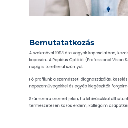
Bemutatatkozás
A szakmával 1993 óta vagyok kapcsolatban, kezd
kapcsán.. A Rapidus Optikát (Professional Vision
napig is töretlenül szárnyal.
Fő profilunk a szemészeti diagnosztizálás, keze
napszemüvegekkel és egyéb kiegészítők forgalma
Számomra örömet jelen, ha kihívásokkal állhatu
természetesen közös érdem, kollégáim csapatkén