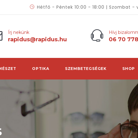
Hétfő - Péntek 10:00 - 18:00 | Szombat - 
Írj nekünk
Hívj bizalom
rapidus@rapidus.hu
06 70 77
MÉSZET
OPTIKA
SZEMBETEGSÉGEK
SHOP
S