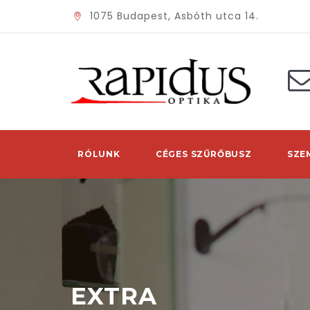
1075 Budapest, Asbóth utca 14.
RÓLUNK
CÉGES SZŰRŐBUSZ
SZE
EXTRA