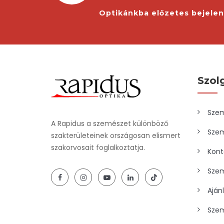
Optikánkba előzetes bejele
Szol
Szem
A Rapidus a szemészet különböző
Szem
szakterületeinek országosan elismert
szakorvosait foglalkoztatja.
Kont
Szem
Aján
Szem