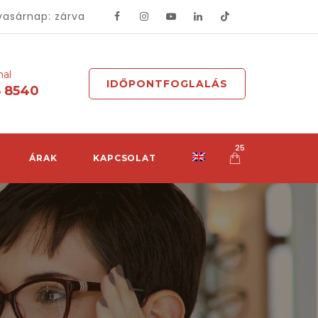
vasárnap: zárva
mal
IDŐPONTFOGLALÁS
8 8540
25
ÁRAK
KAPCSOLAT