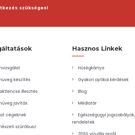
ntkezés szükséges!
gáltatások
Hasznos Linkek
vizsgálat
Hűségkártya
üveg készítés
Gyakori optikai kérdések
aktlencse illesztés
Blog
üveg javítás
Médiatár
lat cégeknek
Egészségügyi jogszabályok,
rendeletek
észeti szűrőbusz
ZEISS vizuális profil