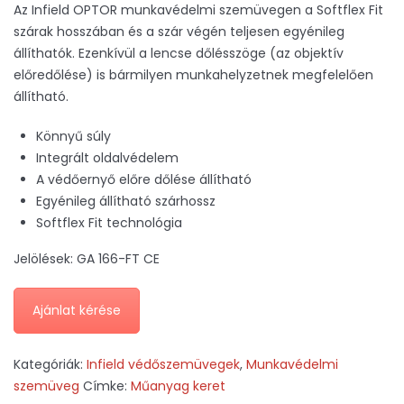
Az Infield OPTOR munkavédelmi szemüvegen a Softflex Fit
szárak hosszában és a szár végén teljesen egyénileg
állíthatók. Ezenkívül a lencse dőlésszöge (az objektív
előredőlése) is bármilyen munkahelyzetnek megfelelően
állítható.
Könnyű súly
Integrált oldalvédelem
A védőernyő előre dőlése állítható
Egyénileg állítható szárhossz
Softflex Fit technológia
Jelölések: GA 166-FT CE
Ajánlat kérése
Kategóriák:
Infield védőszemüvegek
,
Munkavédelmi
szemüveg
Címke:
Műanyag keret