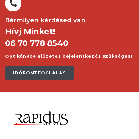
Bármilyen kérdésed van
Hívj Minket!
06 70 778 8540
Optikánkba előzetes bejelentkezés szükséges!
IDŐPONTFOGLALÁS