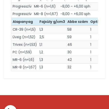
Progresszív
MR-6 (n=1,6)
-8,00 – +6,00 sph
+4,00
Progresszív
MR-8 (n=1,67)
-8,00 – +6,00 sph
+4,00
Alapanyag
Fajsúly g/cm3
Abbe szám
Optikai os
CR-39 (n=1,5)
1,3
58
1
Üveg (n=1,52)
2,5
59
1
Trivex (n=1,53)
1,1
46
1
PC (n=1,59)
1,2
30
1
MR-6 (n=1,6)
1,3
42
1
MR-8 (n=1,67)
1,3
32
1