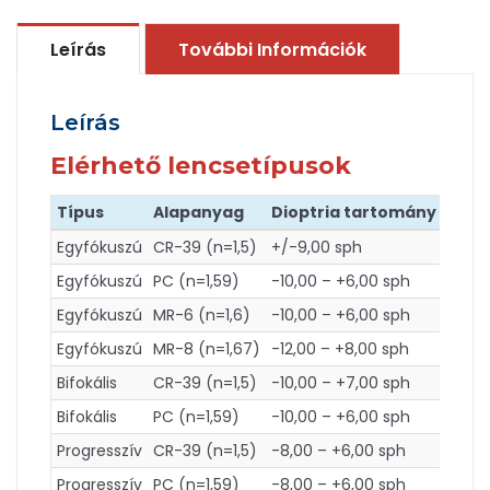
Leírás
További Információk
Leírás
Elérhető lencsetípusok
Típus
Alapanyag
Dioptria tartomány
Cyli
Egyfókuszú
CR-39 (n=1,5)
+/-9,00 sph
+6,00
Egyfókuszú
PC (n=1,59)
-10,00 – +6,00 sph
+4,00
Egyfókuszú
MR-6 (n=1,6)
-10,00 – +6,00 sph
+4,00
Egyfókuszú
MR-8 (n=1,67)
-12,00 – +8,00 sph
+4,00
Bifokális
CR-39 (n=1,5)
-10,00 – +7,00 sph
+6,00
Bifokális
PC (n=1,59)
-10,00 – +6,00 sph
+4,00
Progresszív
CR-39 (n=1,5)
-8,00 – +6,00 sph
+4,00
Progresszív
PC (n=1,59)
-8,00 – +6,00 sph
+4,00