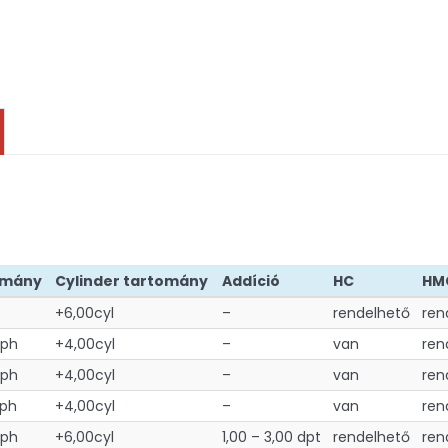
tomány
Cylinder tartomány
Addíció
HC
HM
+6,00cyl
–
rendelhető
ren
sph
+4,00cyl
–
van
ren
sph
+4,00cyl
–
van
ren
sph
+4,00cyl
–
van
ren
sph
+6,00cyl
1,00 – 3,00 dpt
rendelhető
ren