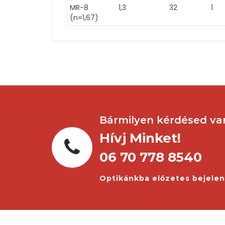
MR-8
1,3
32
1
(n=1,67)
Bármilyen kérdésed va
Hívj Minket!
06 70 778 8540
Optikánkba előzetes bejele