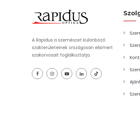
Szol
Szem
A Rapidus a szemészet különböző
Szem
szakterületeinek országosan elismert
szakorvosait foglalkoztatja.
Kont
Szem
Aján
Szem