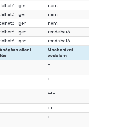
delhető
igen
nem
delhető
igen
nem
delhető
igen
nem
delhető
igen
rendelhető
delhető
igen
rendelhető
 beégése elleni
Mechanikai
lás
védelem
+
+
+++
+++
+