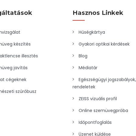
gáltatások
Hasznos Linkek
vizsgálat
Hűségkártya
üveg készítés
Gyakori optikai kérdések
aktlencse illesztés
Blog
üveg javítás
Médiatár
lat cégeknek
Egészségügyi jogszabályok,
rendeletek
észeti szűrőbusz
ZEISS vizuális profil
Online szemüvegpróba
Időpontfoglalás
Üzenet küldése