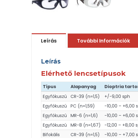
Leírás
További Információk
Leírás
Elérhető lencsetípusok
Típus
Alapanyag
Dioptria tar
Egyfókuszú
CR-39 (n=1,5)
+/-9,00 sph
Egyfókuszú
PC (n=1,59)
-10,00 – +6,00 
Egyfókuszú
MR-6 (n=1,6)
-10,00 – +6,00 
Egyfókuszú
MR-8 (n=1,67)
-12,00 – +8,00 
Bifokális
CR-39 (n=1,5)
-10,00 – +7,00 