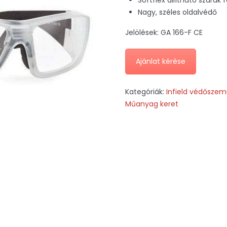
Softflex állítható szárak
Nagy, széles oldalvédő
Jelölések: GA 166-F CE
Ajánlat kérése
Kategóriák:
Infield védősze
Műanyag keret