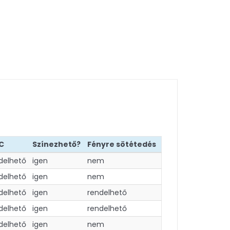
C
Színezhető?
Fényre sötétedés
delhető
igen
nem
delhető
igen
nem
delhető
igen
rendelhető
delhető
igen
rendelhető
delhető
igen
nem