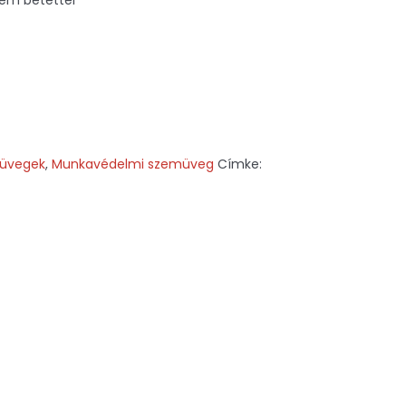
 fém betéttel
müvegek
,
Munkavédelmi szemüveg
Címke: