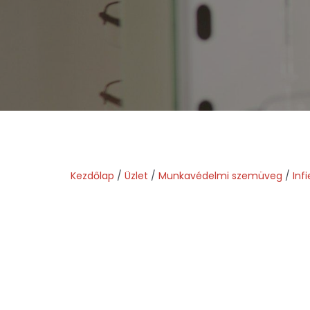
Kezdőlap
/
Üzlet
/
Munkavédelmi szemüveg
/
Inf