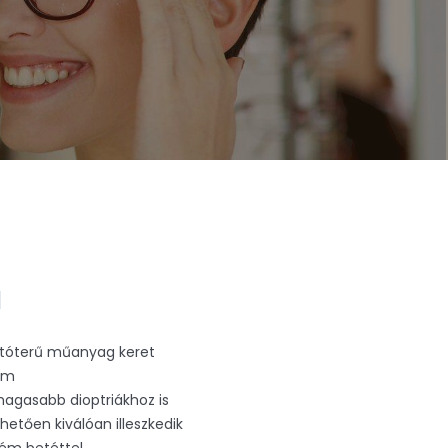
1
látóterű műanyag keret
em
magasabb dioptriákhoz is
hetően kiválóan illeszkedik