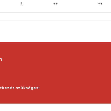
S
++
++
n
ntkezés szükséges!