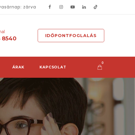
vasárnap: zárva
mal
IDŐPONTFOGLALÁS
8 8540
0
ÁRAK
KAPCSOLAT