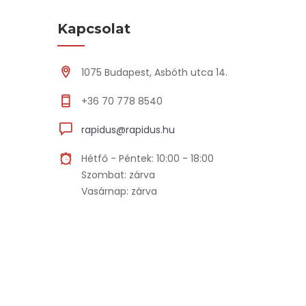
Kapcsolat
1075 Budapest, Asbóth utca 14.
+36 70 778 8540
rapidus@rapidus.hu
Hétfő - Péntek: 10:00 - 18:00
Szombat: zárva
Vasárnap: zárva