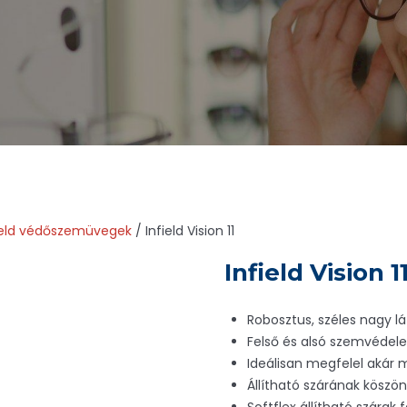
ield védőszemüvegek
/ Infield Vision 11
Infield Vision 1
Robosztus, széles nagy 
Felső és alsó szemvédel
Ideálisan megfelel akár 
Állítható szárának köszön