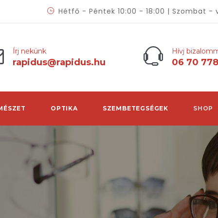
Hétfő - Péntek 10:00 - 18:00 | Szombat - 
Írj nekünk
Hívj bizalom
rapidus@rapidus.hu
06 70 77
MÉSZET
OPTIKA
SZEMBETEGSÉGEK
SHOP