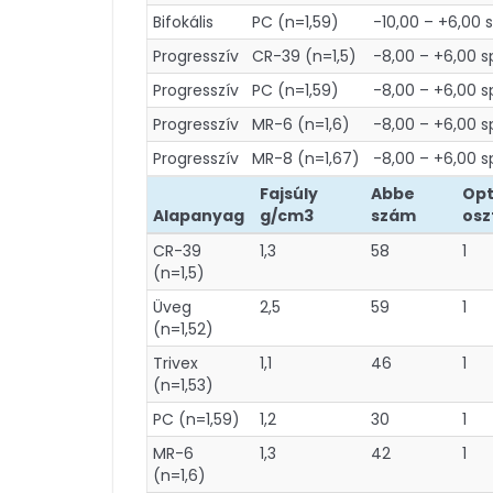
Bifokális
PC (n=1,59)
-10,00 – +6,00 
Progresszív
CR-39 (n=1,5)
-8,00 – +6,00 s
Progresszív
PC (n=1,59)
-8,00 – +6,00 s
Progresszív
MR-6 (n=1,6)
-8,00 – +6,00 s
Progresszív
MR-8 (n=1,67)
-8,00 – +6,00 s
Fajsúly
Abbe
Opt
Alapanyag
g/cm3
szám
osz
CR-39
1,3
58
1
(n=1,5)
Üveg
2,5
59
1
(n=1,52)
Trivex
1,1
46
1
(n=1,53)
PC (n=1,59)
1,2
30
1
MR-6
1,3
42
1
(n=1,6)