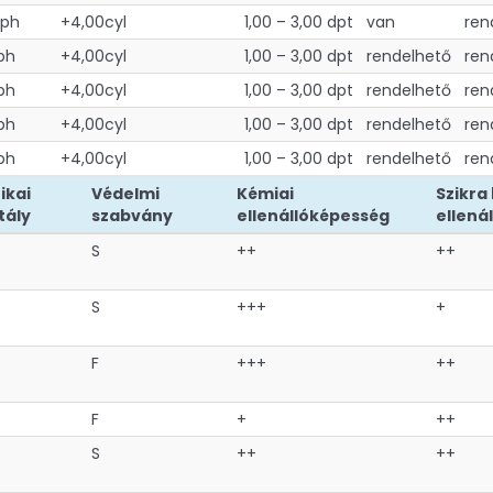
sph
+4,00cyl
1,00 – 3,00 dpt
van
ren
ph
+4,00cyl
1,00 – 3,00 dpt
rendelhető
ren
ph
+4,00cyl
1,00 – 3,00 dpt
rendelhető
ren
ph
+4,00cyl
1,00 – 3,00 dpt
rendelhető
ren
ph
+4,00cyl
1,00 – 3,00 dpt
rendelhető
ren
ikai
Védelmi
Kémiai
Szikra
tály
szabvány
ellenállóképesség
ellenál
S
++
++
S
+++
+
F
+++
++
F
+
++
S
++
++