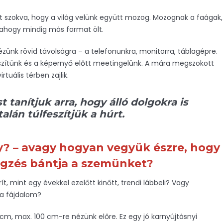
t szokva, hogy a világ velünk együtt mozog. Mozognak a faágak,
alahogy mindig más format ölt.
zünk rövid távolságra – a telefonunkra, monitorra, táblagépre.
észítünk és a képernyő előtt meetingelünk. A mára megszokott
uális térben zajlik.
anítjuk arra, hogy álló dolgokra is
talán túlfeszítjük a húrt.
ny? – avagy hogyan vegyük észre, hogy
égzés bántja a szemünket?
t, mint egy évekkel ezelőtt kinőtt, trendi lábbeli? Vagy
 a fájdalom?
cm, max. 100 cm-re nézünk előre. Ez egy jó karnyújtásnyi