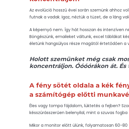
Az evolúció hosszú évei során szemünk ahhoz vol
futnak a vadak. Igaz, néztük a tüzet, de a láng v
A képernyő nem. Így hát hosszan és intenzíven né
Böngészünk, emaileket váltunk, excel táblákat k
életünk hangsúlyos része magától értetődően a virt
Holott szemünket még csak most t
koncentráljon. Óóóórákon át.
És 
A fény sötét oldala a kék fé
a számítógép előtti munkav
Éles vagy tompa fájdalom, lüktetés a fejben? Szorí
késszúrásszerűen belenyilal, mint a szuvas fogba
Mikor a monitor előtt ülünk, folyamatosan 60-80 