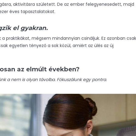
ásra, aktivitásra született. De az ember felegyenesedett, majd
b ezer éves tapasztalatokat.
zik el gyakran.
uk a praktikákat, mégsem mindannyian csináljuk. Ez azonban csa
sak egyetlen tényező a sok közül, amiért az ülés az új
tosan az elmúlt években?
k a nem is olyan távolba. Fókuszálunk egy pontra.