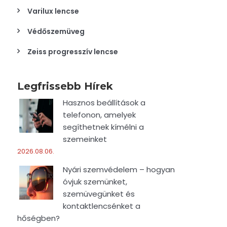
Varilux lencse
Védőszemüveg
Zeiss progresszív lencse
Legfrissebb Hírek
Hasznos beállítások a
telefonon, amelyek
segíthetnek kímélni a
szemeinket
2026.08.06.
Nyári szemvédelem – hogyan
óvjuk szemünket,
szemüvegünket és
kontaktlencsénket a
hőségben?