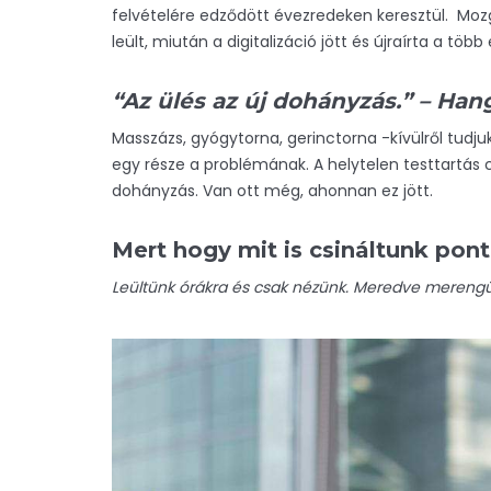
felvételére edződött évezredeken keresztül. Mozg
leült, miután a digitalizáció jött és újraírta a töb
“Az ülés az új dohányzás.” – Hang
Masszázs, gyógytorna, gerinctorna -kívülről tudj
egy része a problémának. A helytelen testtartás c
dohányzás. Van ott még, ahonnan ez jött.
Mert hogy mit is csináltunk pon
Leültünk órákra és csak nézünk. Meredve merengün