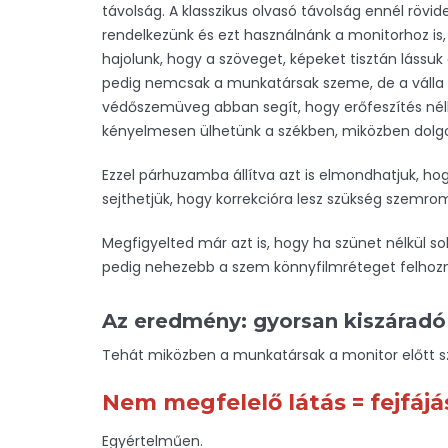
távolság. A klasszikus olvasó távolság ennél röv
rendelkezünk és ezt használnánk a monitorhoz is,
hajolunk, hogy a szöveget, képeket tisztán lássuk
pedig nemcsak a munkatársak szeme, de a válla és
védőszemüveg abban segít, hogy erőfeszítés nélk
kényelmesen ülhetünk a székben, miközben dolg
Ezzel párhuzamba állítva azt is elmondhatjuk, ho
sejthetjük, hogy korrekcióra lesz szükség szemrom
Megfigyelted már azt is, hogy ha szünet nélkül soká
pedig nehezebb a szem könnyfilmréteget felhozni
Az eredmény: gyorsan kiszáradó
Tehát miközben a munkatársak a monitor előtt s
Nem megfelelő látás = fejfá
Egyértelműen.