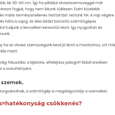
idebb, kb 30-40 cm. Így ha például olvasószemüveggel már
 érezni fogjuk, hogy nem látunk tűélesen. Ezért közelebb
 és máris természetellenes testtartást vettünk fel. A nap végére
 háta is sajog. Az éles látást biztosító számítógépes
ül tudjunk a lencséken keresztül nézni. Így nyugodtan és
ozunk.
gy ha az olvasó szemüvegünk kezd jó lenni a monitorhoz, ott má
lás miatt.
ig fókuszálsz a kijelzőre, elfelejtesz pislogni? Ebből eredően
 a szaruhártyára.
 szemek.
zorgoskodnak, a számítógép is megdolgoztatja a szemeiket.
jás=hatékonyság csökkenés?