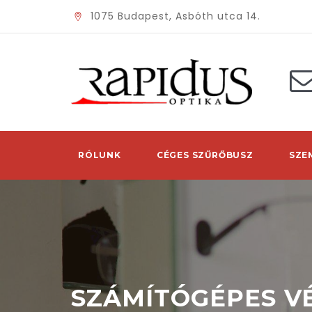
1075 Budapest, Asbóth utca 14.
RÓLUNK
CÉGES SZŰRŐBUSZ
SZE
SZÁMÍTÓGÉPES 