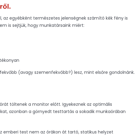
ől.
kel, az egyébként természetes jelenségnek számító kék fény is
em is sejtjük, hogy munkatársaink miért:
atékonyan
fekvőbb (avagy szemenfekvőbb?) lesz, mint elsőre gondolnánk.
rát töltenek a monitor előtt. Igyekeznek az optimális
yakat, azonban a görnyedt testtartás a sokadik munkaórában
 emberi test nem az órákon át tartó, statikus helyzet