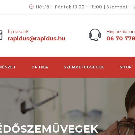
Hétfő - Péntek 10:00 - 18:00 | Szombat - 
Írj nekünk
Hívj bizalom
rapidus@rapidus.hu
06 70 77
MÉSZET
OPTIKA
SZEMBETEGSÉGEK
SHOP
VÉDŐSZEMÜVEGEK