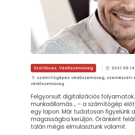
Szűrőbusz
,
Védőszemüveg
2021.05.14
számítógépes védőszemüveg
,
szemészeti 
védőszemüveg
Felgyorsult digitalizációs folyamato
munkaállomás.., – a számítógép elő
egy lapon. Már tudatosan figyelünk a
magasságba kerüljön. Óránként felál
talán mégis elmulasztunk valamit.