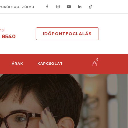
vasárnap: zárva
mal
IDŐPONTFOGLALÁS
8 8540
0
ÁRAK
KAPCSOLAT