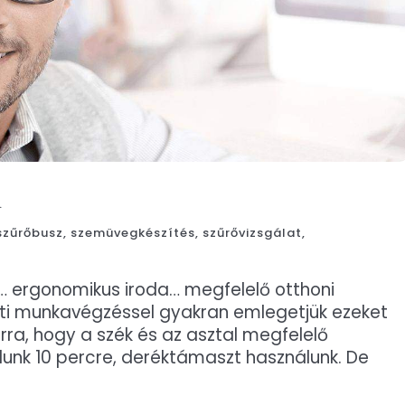
.
szűrőbusz
,
szemüvegkészítés
,
szűrővizsgálat
,
k… ergonomikus iroda… megfelelő otthoni
tti munkavégzéssel gyakran emlegetjük ezeket
rra, hogy a szék és az asztal megfelelő
lunk 10 percre, deréktámaszt használunk. De