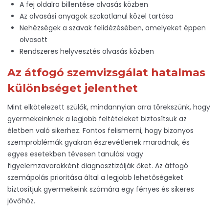
A fej oldalra billentése olvasás közben
Az olvasási anyagok szokatlanul közel tartása
Nehézségek a szavak felidézésében, amelyeket éppen
olvasott
Rendszeres helyvesztés olvasás közben
Az átfogó szemvizsgálat hatalmas
különbséget jelenthet
Mint elkötelezett szülők, mindannyian arra törekszünk, hogy
gyermekeinknek a legjobb feltételeket biztosítsuk az
életben való sikerhez. Fontos felismerni, hogy bizonyos
szemproblémák gyakran észrevétlenek maradnak, és
egyes esetekben tévesen tanulási vagy
figyelemzavarokként diagnosztizálják őket. Az átfogó
szemápolás prioritása által a legjobb lehetőségeket
biztosítjuk gyermekeink számára egy fényes és sikeres
jövőhöz.