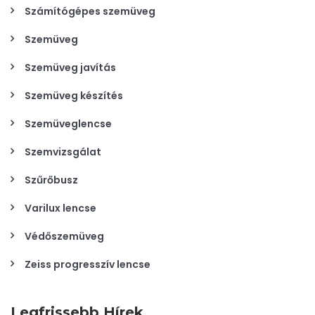
Számítógépes szemüveg
Szemüveg
Szemüveg javítás
Szemüveg készítés
Szemüveglencse
Szemvizsgálat
Szűrőbusz
Varilux lencse
Védőszemüveg
Zeiss progresszív lencse
Legfrissebb Hírek