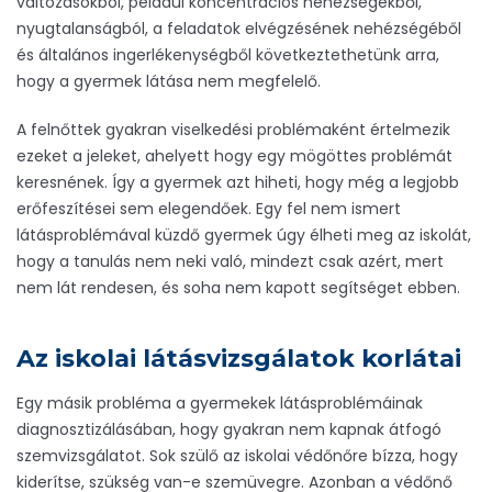
változásokból, például koncentrációs nehézségekből,
nyugtalanságból, a feladatok elvégzésének nehézségéből
és általános ingerlékenységből következtethetünk arra,
hogy a gyermek látása nem megfelelő.
A felnőttek gyakran viselkedési problémaként értelmezik
ezeket a jeleket, ahelyett hogy egy mögöttes problémát
keresnének. Így a gyermek azt hiheti, hogy még a legjobb
erőfeszítései sem elegendőek. Egy fel nem ismert
látásproblémával küzdő gyermek úgy élheti meg az iskolát,
hogy a tanulás nem neki való, mindezt csak azért, mert
nem lát rendesen, és soha nem kapott segítséget ebben.
Az iskolai látásvizsgálatok korlá
tai
Egy másik probléma a gyermekek látásproblémáinak
diagnosztizálásában, hogy gyakran nem kapnak átfogó
szemvizsgálatot. Sok szülő az iskolai védőnőre bízza, hogy
kiderítse, szükség van-e szemüvegre. Azonban a védőnő