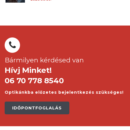
Bármilyen kérdésed van
Hívj Minket!
06 70 778 8540
Optikánkba előzetes bejelentkezés szükséges!
IDŐPONTFOGLALÁS