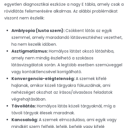
egyetlen diagnosztikai eszköze a nagy E tábla, amely csak a
rövidlátás felismerésére alkalmas. Az alábbi problémákat
viszont nem észlelik:
Amblyopia (lusta szem):
Csökkent látás az egyik
szemmel, amely maradandó látásvesztéshez vezethet,
ha nem kezelik időben.
Asztigmatizmus:
Homályos látást okozó látáshiba,
amely nem mindig észlelhető a szokásos
látásvizsgálatok során. A legtöbb esetben szemüveggel
vagy kontaktlencsével korrigálható.
Konvergencia-el
é
gtelens
é
g:
A szemek kifelé
hajlanak, amikor közeli tárgyakra fókuszálnak, ami
nehézséget okozhat az írásos/olvasásos feladatok
végrehajtásában.
Távollátás:
Homályos látás közeli tárgyaknál, míg a
távoli tárgyak élesek maradnak.
Kancsalság:
A szemek elmozdulása, ami egyik vagy
mindkét szem felfelé, lefelé, befelé vagy kifelé