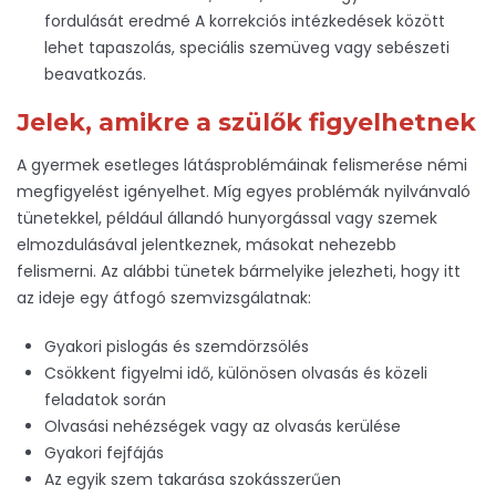
fordulását eredmé A korrekciós intézkedések között
lehet tapaszolás, speciális szemüveg vagy sebészeti
beavatkozás.
Jelek, amikre a szülők figyelhetnek
A gyermek esetleges látásproblémáinak felismerése némi
megfigyelést igényelhet. Míg egyes problémák nyilvánvaló
tünetekkel, például állandó hunyorgással vagy szemek
elmozdulásával jelentkeznek, másokat nehezebb
felismerni. Az alábbi tünetek bármelyike jelezheti, hogy itt
az ideje egy átfogó szemvizsgálatnak:
Gyakori pislogás és szemdörzsölés
Csökkent figyelmi idő, különösen olvasás és közeli
feladatok során
Olvasási nehézségek vagy az olvasás kerülése
Gyakori fejfájás
Az egyik szem takarása szokásszerűen