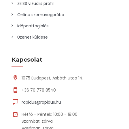
ZEISS vizuális profil
Online szemüvegpróba
Időpontfoglalás
Üzenet küldése
Kapcsolat
1075 Budapest, Asbóth utca 14.
+36 70 778 8540
rapidus@rapidus.hu
Hétfő - Péntek: 10:00 - 18:00
Szombat: zárva
Vasárnap: zárva