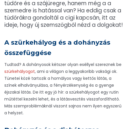
tüdőre és a szájüregre, hanem még a a
szemedre is hatással van? Ha eddig csak a
tüdőrákra gondoltál a cigi kapcsán, itt az
ideje, hogy új szemszögből nézd a dolgokat!
A szürkehályog és a dohányzás
összefüggése
Tudtad? A dohányosok kétszer olyan eséllyel szereznek be
szürkehályogot
, ami a világon a leggyakoribb vaksági ok.
Tünetei közé tartozik a homályos vagy kettős látás, a
színek elhalványulása, a fényérzékenység és a gyenge
éjszakai látás. De itt egy jó hír: a szürkehályogot egy rutin
műtéttel kezelni lehet, és a látásvesztés visszafordítható.
Más szemproblémáknál viszont sajnos nem ilyen egyszerű
a helyzet.