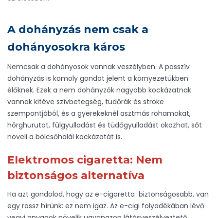
A dohányzás nem csak a
dohányosokra káros
Nemcsak a dohányosok vannak veszélyben. A passzív
dohányzás is komoly gondot jelent a környezetükben
élőknek. Ezek a nem dohányzók nagyobb kockázatnak
vannak kitéve szívbetegség, tüdőrák és stroke
szempontjából, és a gyerekeknél asztmás rohamokat,
hörghurutot, fülgyulladást és tüdőgyulladást okozhat, sőt
növeli a bölcsőhalál kockázatát is.
Elektromos cigaretta: Nem
biztonságos alternatíva
Ha azt gondolod, hogy az e-cigaretta biztonságosabb, van
egy rossz hírünk: ez nem igaz. Az e-cigi folyadékában lévő
vegyi anyagok növelik ugyanazon látásveszélyeztető