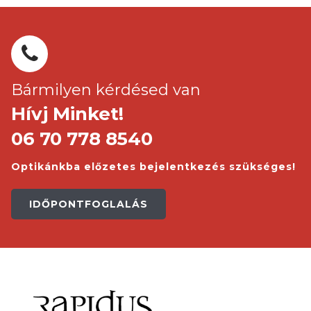
Bármilyen kérdésed van
Hívj Minket!
06 70 778 8540
Optikánkba előzetes bejelentkezés szükséges!
IDŐPONTFOGLALÁS