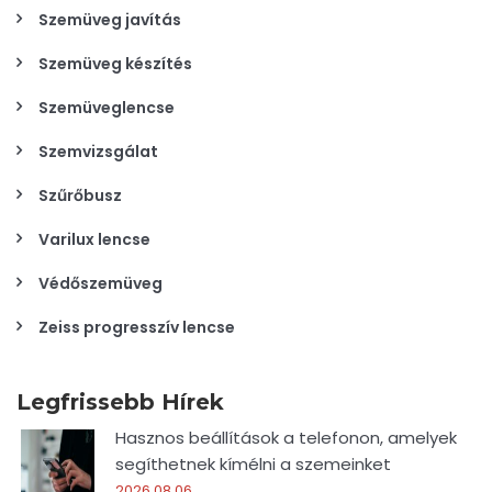
Szemüveg javítás
Szemüveg készítés
Szemüveglencse
Szemvizsgálat
Szűrőbusz
Varilux lencse
Védőszemüveg
Zeiss progresszív lencse
Legfrissebb Hírek
Hasznos beállítások a telefonon, amelyek
segíthetnek kímélni a szemeinket
2026.08.06.