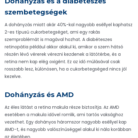
Dohányzás és a diabéteszes
szembetegségek
A dohányzás miatt akár 40%-kal nagyobb eséllyel kaphatsz
2-es típusú cukorbetegséget, ami egy rakás
szemproblémát is magával hozhat. A diabéteszes
retinopátia például akkor alakul ki, amikor a szem hátsó
részén lévő vérerek vérezni kezdenek a látótérbe, és a
retina nem kap elég oxigént. Ez az idő múlásával csak
rosszabb lesz, különösen, ha a cukorbetegséged nincs jól
kezelve.
Dohányzás és AMD
Az éles látást a retina makula része biztosítja. Az AMD
esetében a makula idővel romlik, ami tartós vaksághoz
vezethet. Egy dohányos háromszor nagyobb eséllyel kap
AMD-t, és nagyobb valószínűséggel alakul ki nála korábban
az életében.