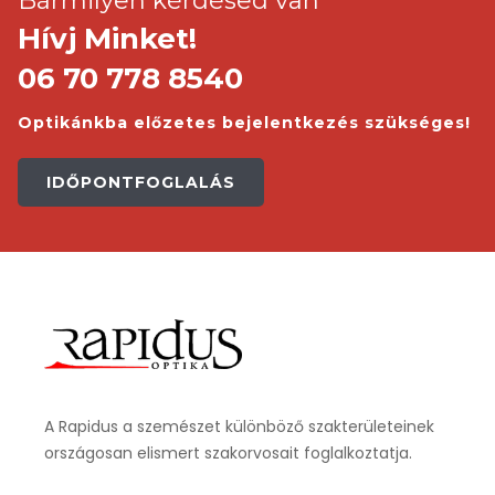
Bármilyen kérdésed van
Hívj Minket!
06 70 778 8540
Optikánkba előzetes bejelentkezés szükséges!
IDŐPONTFOGLALÁS
A Rapidus a szemészet különböző szakterületeinek
országosan elismert szakorvosait foglalkoztatja.