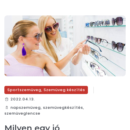
Sportszemüveg
,
Szemüveg készítés
2022.04.13.
napszemüveg
,
szemüvegkészítés
,
szemüveglencse
Milyen egy jó