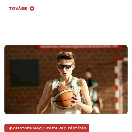
TOVÁBB
Sportszemüveg
,
Szemüveg készítés