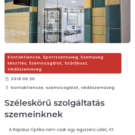
Kontaktlencse
,
Sportszemüveg
,
Szemüveg
készítés
,
Szemvizsgálat
,
Szűrőbusz
,
Védőszemüveg
2018.06.30.
kontaktlencse
,
szemvizsgálat
,
védőszemüveg
Széleskörű szolgáltatás
szemeinknek
A Rapidus Optika nem csak egy egyszerű üzlet, itt