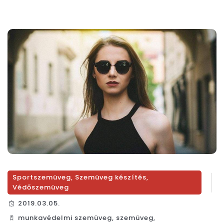
Sportszemüveg
,
Szemüveg készítés
,
Védőszemüveg
2019.03.05.
munkavédelmi szemüveg
,
szemüveg
,