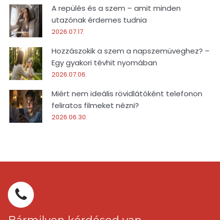
A repülés és a szem – amit minden
utazónak érdemes tudnia
2026.07.17.
Hozzászokik a szem a napszemüveghez? –
Egy gyakori tévhit nyomában
2026.07.06.
Miért nem ideális rövidlátóként telefonon
feliratos filmeket nézni?
2026.06.30.