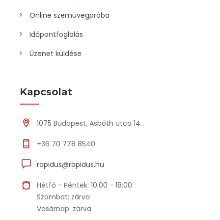
Online szemüvegpróba
Időpontfoglalás
Üzenet küldése
Kapcsolat
1075 Budapest, Asbóth utca 14.
+36 70 778 8540
rapidus@rapidus.hu
Hétfő - Péntek: 10:00 - 18:00
Szombat: zárva
Vasárnap: zárva