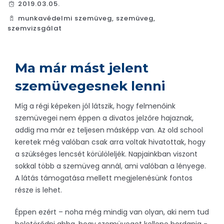
2019.03.05.
munkavédelmi szemüveg
,
szemüveg
,
szemvizsgálat
Ma már mást jelent
szemüvegesnek lenni
Míg a régi képeken jól látszik, hogy felmenőink
szemüvegei nem éppen a divatos jelzőre hajaznak,
addig ma már ez teljesen másképp van. Az old school
keretek még valóban csak arra voltak hivatottak, hogy
a szükséges lencsét körülöleljék. Napjainkban viszont
sokkal több a szemüveg annál, ami valóban a lényege.
A látás támogatása mellett megjelenésünk fontos
része is lehet.
Éppen ezért – noha még mindig van olyan, aki nem tud
beletörődni abba, hogy szemüveget kellene hordania -,