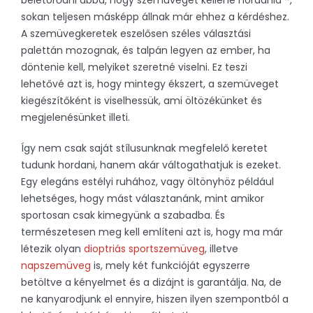
sokan teljesen másképp állnak már ehhez a kérdéshez.
A szemüvegkeretek eszelősen széles választási
palettán mozognak, és talpán legyen az ember, ha
döntenie kell, melyiket szeretné viselni. Ez teszi
lehetővé azt is, hogy mintegy ékszert, a szemüveget
kiegészítőként is viselhessük, ami öltözékünket és
megjelenésünket illeti.
Így nem csak saját stílusunknak megfelelő keretet
tudunk hordani, hanem akár váltogathatjuk is ezeket.
Egy elegáns estélyi ruhához, vagy öltönyhöz például
lehetséges, hogy mást választanánk, mint amikor
sportosan csak kimegyünk a szabadba. És
természetesen meg kell említeni azt is, hogy ma már
létezik olyan
dioptriás sportszemüveg
, illetve
napszemüveg
is, mely két funkcióját egyszerre
betöltve a kényelmet és a dizájnt is garantálja. Na, de
ne kanyarodjunk el ennyire, hiszen ilyen szempontból a