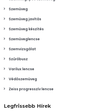
Szemüveg
Szemüveg javítás
Szemüveg készítés
Szemüveglencse
Szemvizsgálat
Szűrőbusz
Varilux lencse
Védőszemüveg
Zeiss progresszív lencse
Legfrissebb Hírek