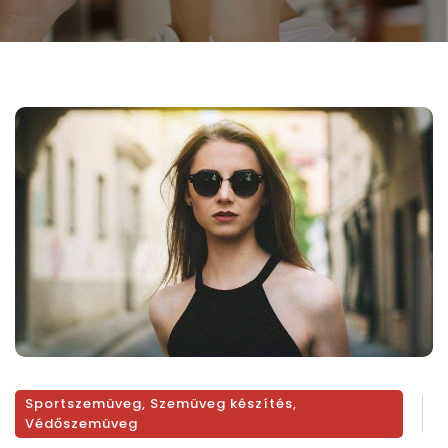
Sportszemüveg
,
Szemüveg készítés
,
Védőszemüveg