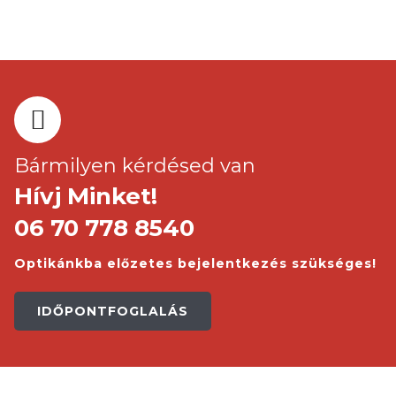
Bármilyen kérdésed van
Hívj Minket!
06 70 778 8540
Optikánkba előzetes bejelentkezés szükséges!
IDŐPONTFOGLALÁS