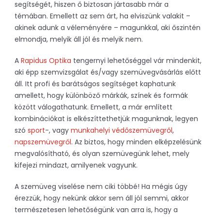
segítségét, hiszen ő biztosan jártasabb már a
témában. Emellett az sem árt, ha elviszünk valakit –
akinek adunk a véleményére – magunkkal, aki őszintén
elmondja, melyik áll jól és melyik nem.
A
Rapidus Optika
tengernyi lehetőséggel vár mindenkit,
aki épp szemvizsgálat és/vagy szemüvegvásárlás előtt
áll. Itt profi és barátságos segítséget kaphatunk
amellett, hogy különböző márkák, színek és formák
között válogathatunk. Emellett, a már említett
kombinációkat is elkészíttethetjük magunknak, legyen
szó
sport
-, vagy
munkahelyi védőszemüvegről
,
napszemüvegről
. Az biztos, hogy minden elképzelésünk
megvalósítható, és olyan szemüvegünk lehet, mely
kifejezi mindazt, amilyenek vagyunk.
A szemüveg viselése nem ciki többé! Ha mégis úgy
érezzük, hogy nekünk akkor sem áll jól semmi, akkor
természetesen lehetőségünk van arra is, hogy a