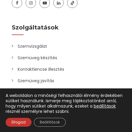
Szolgáltatások
Szemvizsgálat
Szemüveg készítés
Kontaktlencse illesztés
Szemüveg javítás
Ajánlat cégeknek
A weboldalon a minőségi felhasználói élmény érdekében
sütiket használunk. Ismerje meg tájékoztatónkat arról,
Szemészeti szűrőbusz
hogy milyen sütiket alkalmazunk, ezeket a
beállítások
résznél személyre lehet szabni.
Elfogad
Beállítások
Hasznos Linkek