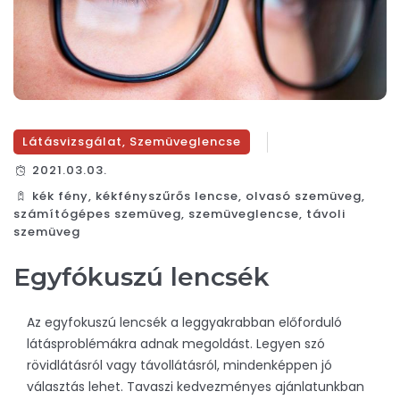
Látásvizsgálat
,
Szemüveglencse
2021.03.03.
kék fény
,
kékfényszűrős lencse
,
olvasó szemüveg
,
számítógépes szemüveg
,
szemüveglencse
,
távoli
szemüveg
Egyfókuszú lencsék
Az egyfokuszú lencsék a leggyakrabban előforduló
látásproblémákra adnak megoldást. Legyen szó
rövidlátásról vagy távollátásról, mindenképpen jó
választás lehet. Tavaszi kedvezményes ajánlatunkban