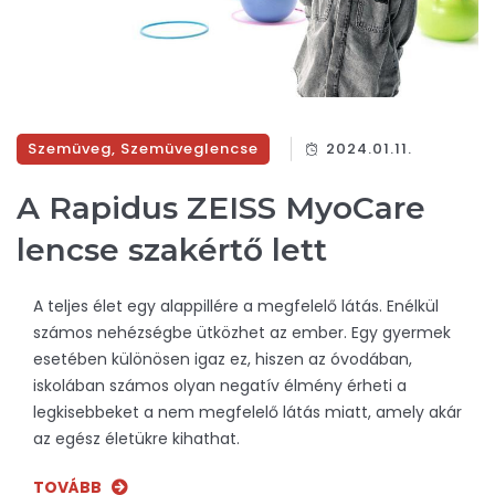
Szemüveg
,
Szemüveglencse
2024.01.11.
A Rapidus ZEISS MyoCare
lencse szakértő lett
A teljes élet egy alappillére a megfelelő látás. Enélkül
számos nehézségbe ütközhet az ember. Egy gyermek
esetében különösen igaz ez, hiszen az óvodában,
iskolában számos olyan negatív élmény érheti a
legkisebbeket a nem megfelelő látás miatt, amely akár
az egész életükre kihathat.
TOVÁBB