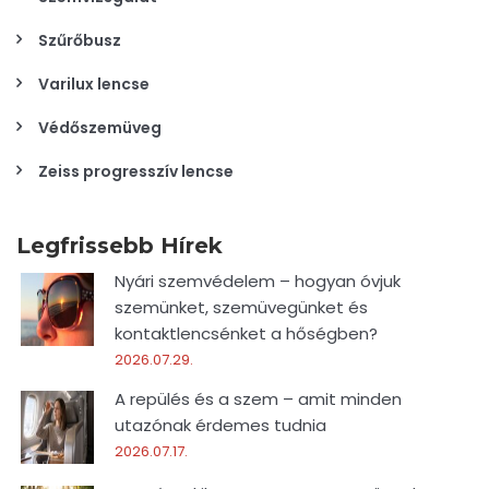
Szűrőbusz
Varilux lencse
Védőszemüveg
Zeiss progresszív lencse
Legfrissebb Hírek
Nyári szemvédelem – hogyan óvjuk
szemünket, szemüvegünket és
kontaktlencsénket a hőségben?
2026.07.29.
A repülés és a szem – amit minden
utazónak érdemes tudnia
2026.07.17.