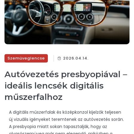
Szemüveglencse
2026.04.14.
Autóvezetés presbyopiával –
ideális lencsék digitális
műszerfalhoz
A digitális műszerfalak és középkonzol kijelzők teljesen
új vizuális igényeket teremtenek az autóvezetés során.
A presbyopia miatt sokan tapasztalják, hogy az
olvasószemüveg már nem elegendő, miközben a