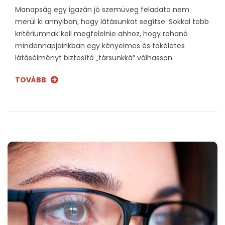
Manapság egy igazán jó szemüveg feladata nem
merül ki annyiban, hogy látásunkat segítse. Sokkal több
kritériumnak kell megfelelnie ahhoz, hogy rohanó
mindennapjainkban egy kényelmes és tökéletes
látásélményt biztosító „társunkká” válhasson.
TOVÁBB