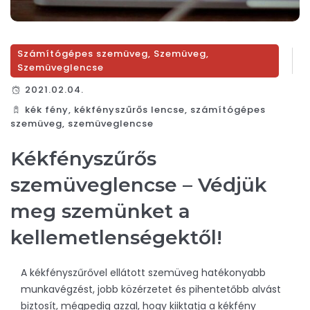
Számítógépes szemüveg
,
Szemüveg
,
Szemüveglencse
2021.02.04.
kék fény
,
kékfényszűrős lencse
,
számítógépes
szemüveg
,
szemüveglencse
Kékfényszűrős
szemüveglencse – Védjük
meg szemünket a
kellemetlenségektől!
A kékfényszűrővel ellátott szemüveg hatékonyabb
munkavégzést, jobb közérzetet és pihentetőbb alvást
biztosít, mégpedig azzal, hogy kiiktatja a kékfény