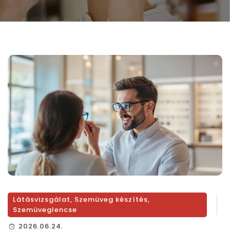
Látásvizsgálat
,
Szemüveg készítés
,
Szemüveglencse
2026.06.24.