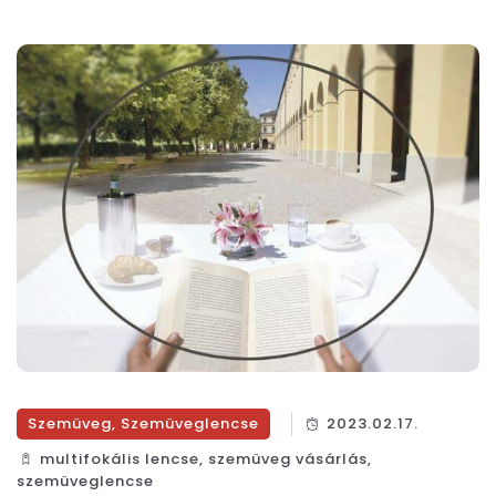
Szemüveg
,
Szemüveglencse
2023.02.17.
multifokális lencse
,
szemüveg vásárlás
,
szemüveglencse