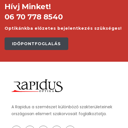
Hívj Minket!
06 70 778 8540
Optikánkba előzetes bejelentkezés szükséges!
IDŐPONTFOGLALÁS
A Rapidus a szemészet különböző szakterületeinek
országosan elismert szakorvosait foglalkoztatja.