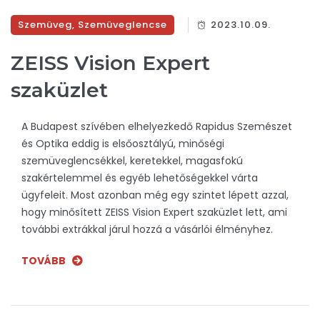
Szemüveg
,
Szemüveglencse
2023.10.09.
ZEISS Vision Expert
szaküzlet
A Budapest szívében elhelyezkedő Rapidus Szemészet
és Optika eddig is elsőosztályú, minőségi
szemüveglencsékkel, keretekkel, magasfokú
szakértelemmel és egyéb lehetőségekkel várta
ügyfeleit. Most azonban még egy szintet lépett azzal,
hogy minősített ZEISS Vision Expert szaküzlet lett, ami
további extrákkal járul hozzá a vásárlói élményhez.
TOVÁBB