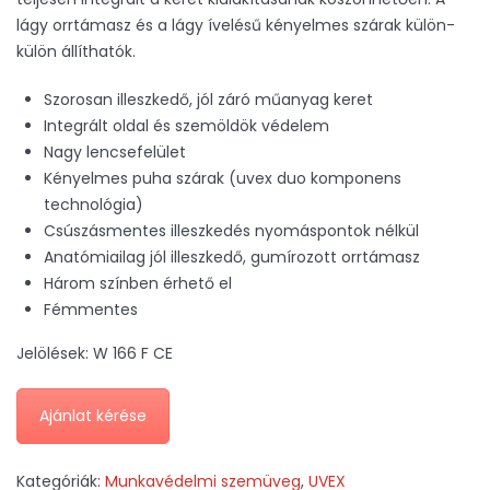
lágy orrtámasz és a lágy ívelésű kényelmes szárak külön-
külön állíthatók.
Szorosan illeszkedő, jól záró műanyag keret
Integrált oldal és szemöldök védelem
Nagy lencsefelület
Kényelmes puha szárak (uvex duo komponens
technológia)
Csúszásmentes illeszkedés nyomáspontok nélkül
Anatómiailag jól illeszkedő, gumírozott orrtámasz
Három színben érhető el
Fémmentes
Jelölések: W 166 F CE
Ajánlat kérése
Kategóriák:
Munkavédelmi szemüveg
,
UVEX