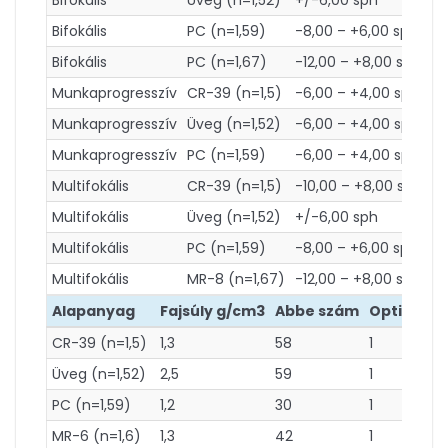
Bifokális
PC (n=1,59)
-8,00 – +6,00 sph
Bifokális
PC (n=1,67)
-12,00 – +8,00 sph
Munkaprogresszív
CR-39 (n=1,5)
-6,00 – +4,00 sph
Munkaprogresszív
Üveg (n=1,52)
-6,00 – +4,00 sph
Munkaprogresszív
PC (n=1,59)
-6,00 – +4,00 sph
Multifokális
CR-39 (n=1,5)
-10,00 – +8,00 sph
Multifokális
Üveg (n=1,52)
+/-6,00 sph
Multifokális
PC (n=1,59)
-8,00 – +6,00 sph
Multifokális
MR-8 (n=1,67)
-12,00 – +8,00 sph
Alapanyag
Fajsúly g/cm3
Abbe szám
Optikai os
CR-39 (n=1,5)
1,3
58
1
Üveg (n=1,52)
2,5
59
1
PC (n=1,59)
1,2
30
1
MR-6 (n=1,6)
1,3
42
1