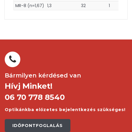
MR-8 (n=1,67)
1,3
32
1
Bármilyen kérdésed van
Hívj Minket!
06 70 778 8540
Optikánkba előzetes bejelentkezés szükséges!
IDŐPONTFOGLALÁS