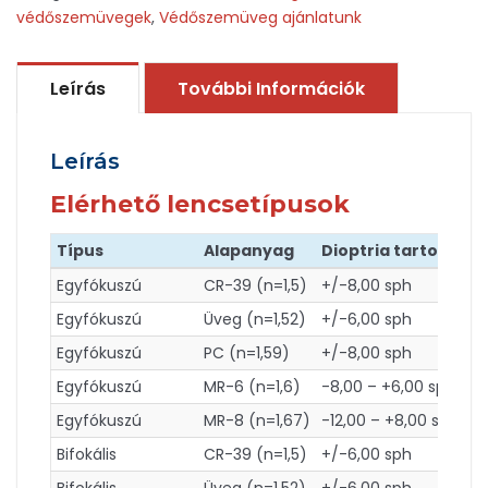
védőszemüvegek
,
Védőszemüveg ajánlatunk
Leírás
További Információk
Leírás
Elérhető lencsetípusok
Típus
Alapanyag
Dioptria tartomány
Egyfókuszú
CR-39 (n=1,5)
+/-8,00 sph
Egyfókuszú
Üveg (n=1,52)
+/-6,00 sph
Egyfókuszú
PC (n=1,59)
+/-8,00 sph
Egyfókuszú
MR-6 (n=1,6)
-8,00 – +6,00 sph
Egyfókuszú
MR-8 (n=1,67)
-12,00 – +8,00 sph
Bifokális
CR-39 (n=1,5)
+/-6,00 sph
Bifokális
Üveg (n=1,52)
+/-6,00 sph