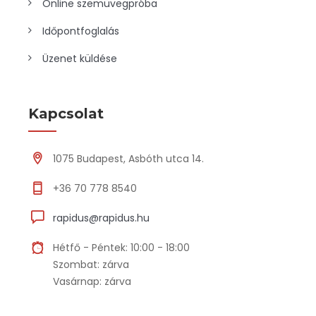
Online szemüvegpróba
Időpontfoglalás
Üzenet küldése
Kapcsolat
1075 Budapest, Asbóth utca 14.
+36 70 778 8540
rapidus@rapidus.hu
Hétfő - Péntek: 10:00 - 18:00
Szombat: zárva
Vasárnap: zárva