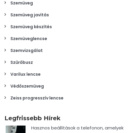
Szemüveg
Szemüveg javítás
Szemüveg készítés
Szemüveglencse
Szemvizsgálat
Szűrőbusz
Varilux lencse
Védőszemüveg
Zeiss progresszív lencse
Legfrissebb Hírek
Hasznos beállítások a telefonon, amelyek