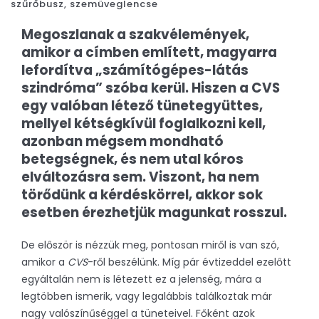
szűrőbusz
,
szemüveglencse
Megoszlanak a szakvélemények,
amikor a címben említett, magyarra
lefordítva „számítógépes-látás
szindróma” szóba kerül. Hiszen a CVS
egy valóban létező tünetegyüttes,
mellyel kétségkívül foglalkozni kell,
azonban mégsem mondható
betegségnek, és nem utal kóros
elváltozásra sem. Viszont, ha nem
törődünk a kérdéskörrel, akkor sok
esetben érezhetjük magunkat rosszul.
De először is nézzük meg, pontosan miről is van szó,
amikor a
CVS
-ről beszélünk. Míg pár évtizeddel ezelőtt
egyáltalán nem is létezett ez a jelenség, mára a
legtöbben ismerik, vagy legalábbis találkoztak már
nagy valószínűséggel a tüneteivel. Főként azok