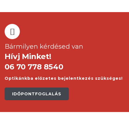
Bármilyen kérdésed van
Hívj Minket!
06 70 778 8540
Optikánkba előzetes bejelentkezés szükséges!
IDŐPONTFOGLALÁS