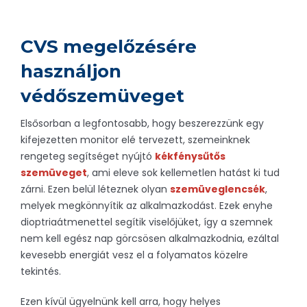
CVS megelőzésére
használjon
védőszemüveget
Elsősorban a legfontosabb, hogy beszerezzünk egy
kifejezetten monitor elé tervezett, szemeinknek
rengeteg segítséget nyújtó
kékfénysűtős
szemüveget
, ami eleve sok kellemetlen hatást ki tud
zárni. Ezen belül léteznek olyan
szemüveglencsék
,
melyek megkönnyítik az alkalmazkodást. Ezek enyhe
dioptriaátmenettel segítik viselőjüket, így a szemnek
nem kell egész nap görcsösen alkalmazkodnia, ezáltal
kevesebb energiát vesz el a folyamatos közelre
tekintés.
Ezen kívül ügyelnünk kell arra, hogy helyes