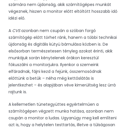
számára nem újdonság, akik számítógépes munkát
végeznek, hiszen a monitor előtt eltöltött hosszabb idő
idézi elő.
A
CVS
azonban nem csupán a szóban forgó
számítógép előtt törhet ránk, hanem a többi technikai
újdonság és digitális kütyü bámulása közben is. De
elsősorban természetesen tényleg azokat érinti, akik
munkájuk során kénytelenek órákon keresztül
fókuszálni a monitorjukra. Ilyenkor a szemeink
elfáradnak, fájni kezd a fejünk, összemosódnak
előttünk a betűk – néha még kettőslátás is
jelentkezhet – és alapjában véve kimerültség lesz úrrá
rajtunk is.
A kellemetlen tünetegyüttes egyértelműen a
számítógépen végzett munka hatása, azonban nem
csupán a monitor a ludas. Ugyanúgy meg kell említeni
azt is, hogy a helytelen testtartás, illetve a túlságosan