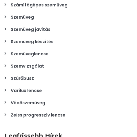
Számítógépes szemüveg
Szemüveg
Szemüveg javítás
Szemüveg készítés
Szemüveglencse
Szemvizsgálat
Szűrőbusz
Varilux lencse
Védőszemüveg
Zeiss progresszív lencse
Legfrissebb Hírek