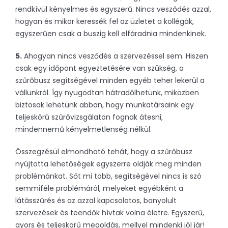
rendkívül kényelmes és egyszerű. Nincs vesződés azzal,
hogyan és mikor keressék fel az üzletet a kollégák,
egyszerűen csak a buszig kell elfáradnia mindenkinek.
5.
Ahogyan nincs vesződés a szervezéssel sem. Hiszen
csak egy időpont egyeztetésére van szükség, a
szűrőbusz segítségével minden egyéb teher lekerül a
vállunkról. Így nyugodtan hátradőlhetünk, miközben
biztosak lehetünk abban, hogy munkatársaink egy
teljeskörű szűrővizsgálaton fognak átesni,
mindennemű kényelmetlenség nélkül.
Összegzésül elmondható tehát, hogy a szűrőbusz
nyújtotta lehetőségek egyszerre oldják meg minden
problémánkat. Sőt mi több, segítségével nincs is szó
semmiféle problémáról, melyeket egyébként a
látásszűrés és az azzal kapcsolatos, bonyolult
szervezések és teendők hívtak volna életre. Egyszerű,
gyors és teljeskörű megoldás, mellyel mindenki jól jár!