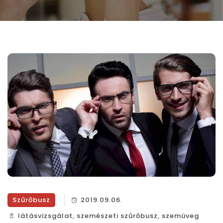
Szűrőbusz
2019.09.06.
látásvizsgálat
,
szemészeti szűrőbusz
,
szemüveg