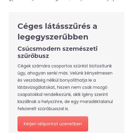
Céges látásszűrés a
legegyszerűbben
Csúcsmodern szemészeti
szűrőbusz
Cégek számára csoportos szűrést biztosítunk
úgy, ahogyan senki más. Velünk kényelmesen
és vesződség nélkül bonyolíthatja le a
látásvizsgálatokat, hiszen nem csak mozgó
csapatokkal rendelkezünk, akik igény szerint
kiszállnak a helyszínre, de egy maradéktalanul
felszerelt szűrőbusszal is.
Kérjen időpontot üzenetben