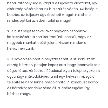
bemutatóhelyiség is várja a vizsgálatra érkezőket, így
akár még vásárolhatunk is a szűrés végén. Aki belép a
buszba, az teljesen úgy érezheti magát, mintha a
rendes optikai üzletben találná magát.
2.
A busz segítségével akár nagyobb csoportok
látásszűrésére is sort keríthetünk, anélkül, hogy ez
nagyobb munkakiesést jelent. Hiszen minden a
helyszínen zajlik.
3.
A következő pont a helyszín tehát. A szűrőbusz az
ország bármely pontján képes arra, hogy lebonyolítsa a
céges látásszűréseket. Ráadásul olyan telephelyeken is
ugyanúgy működőképes, ahol egy helyszíni vizsgáló
telepítése nem lenne megoldható. A szűrőbusz bárhol
és bármikor rendelkezésre áll, a látásvizsgálat így
házhoz megy.