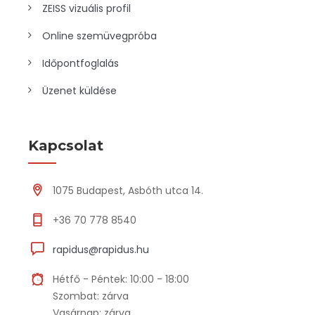
ZEISS vizuális profil
Online szemüvegpróba
Időpontfoglalás
Üzenet küldése
Kapcsolat
1075 Budapest, Asbóth utca 14.
+36 70 778 8540
rapidus@rapidus.hu
Hétfő - Péntek: 10:00 - 18:00
Szombat: zárva
Vasárnap: zárva