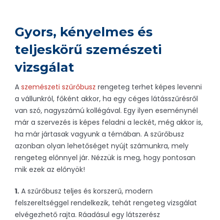
Gyors, kényelmes és
teljeskörű szemészeti
vizsgálat
A
szemészeti szűrőbusz
rengeteg terhet képes levenni
a vállunkról, főként akkor, ha egy céges látásszűrésről
van szó, nagyszámú kollégával. Egy ilyen eseménynél
már a szervezés is képes feladni a leckét, még akkor is,
ha már jártasak vagyunk a témában. A szűrőbusz
azonban olyan lehetőséget nyújt számunkra, mely
rengeteg előnnyel jár. Nézzük is meg, hogy pontosan
mik ezek az előnyök!
1.
A szűrőbusz teljes és korszerű, modern
felszereltséggel rendelkezik, tehát rengeteg vizsgálat
elvégezhető rajta. Ráadásul egy látszerész