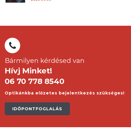
Bármilyen kérdésed van
Hívj Minket!
06 70 778 8540
Optikánkba előzetes bejelentkezés szükséges!
IDŐPONTFOGLALÁS