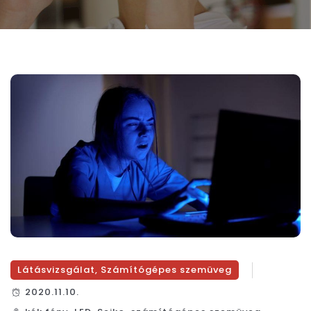
Látásvizsgálat
,
Számítógépes szemüveg
2020.11.10.