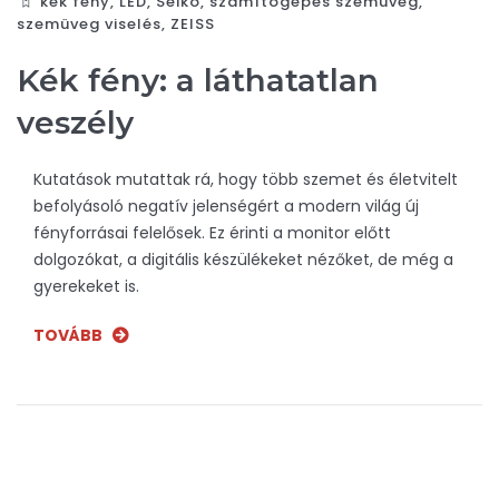
kék fény
,
LED
,
Seiko
,
számítógépes szemüveg
,
szemüveg viselés
,
ZEISS
Kék fény: a láthatatlan
veszély
Kutatások mutattak rá, hogy több szemet és életvitelt
befolyásoló negatív jelenségért a modern világ új
fényforrásai felelősek. Ez érinti a monitor előtt
dolgozókat, a digitális készülékeket nézőket, de még a
gyerekeket is.
TOVÁBB