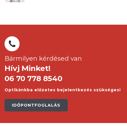
Bármilyen kérdésed van
Hívj Minket!
06 70 778 8540
Optikánkba előzetes bejelentkezés szükséges!
IDŐPONTFOGLALÁS