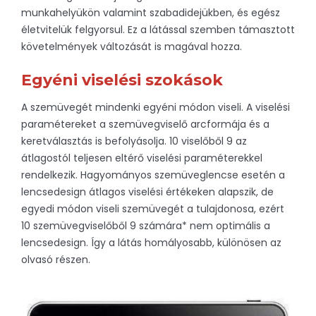
munkahelyükön valamint szabadidejükben, és egész
életvitelük felgyorsul. Ez a látással szemben támasztott
követelmények változását is magával hozza.
Egyéni viselési szokások
A szemüvegét mindenki egyéni módon viseli. A viselési
paramétereket a szemüvegviselő arcformája és a
keretválasztás is befolyásolja. 10 viselőből 9 az
átlagostól teljesen eltérő viselési paraméterekkel
rendelkezik. Hagyományos szemüveglencse esetén a
lencsedesign átlagos viselési értékeken alapszik, de
egyedi módon viseli szemüvegét a tulajdonosa, ezért
10 szemüvegviselőből 9 számára* nem optimális a
lencsedesign. Így a látás homályosabb, különösen az
olvasó részen.