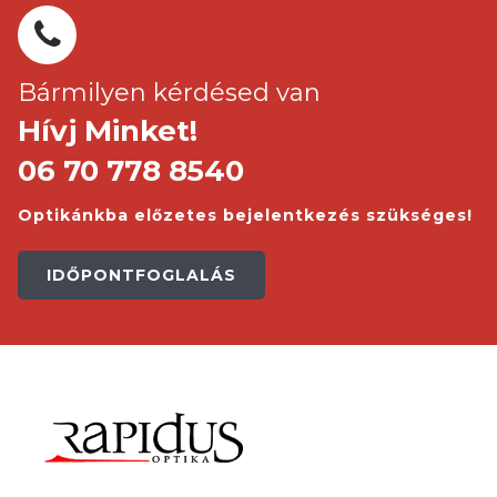
Bármilyen kérdésed van
Hívj Minket!
06 70 778 8540
Optikánkba előzetes bejelentkezés szükséges!
IDŐPONTFOGLALÁS