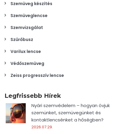
Szemüveg készítés
Szemüveglencse
Szemvizsgálat
Szűrőbusz
Varilux lencse
Védőszemüveg
Zeiss progresszív lencse
Legfrissebb Hírek
Nyári szemvédelem – hogyan óvjuk
szemünket, szemüvegünket és
kontaktlencsénket a hőségben?
2026.07.29.