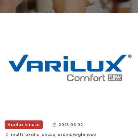
Varilux lencse
2018.03.02.
multifokális lencse
,
szemüveglencse