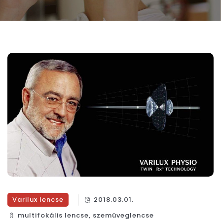
Varilux lencse
2018.03.01.
multifokális lencse
,
szemüveglencse