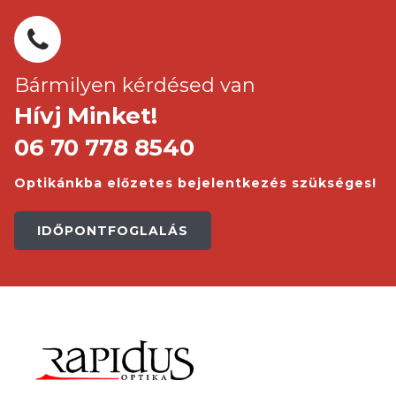
Bármilyen kérdésed van
Hívj Minket!
06 70 778 8540
Optikánkba előzetes bejelentkezés szükséges!
IDŐPONTFOGLALÁS