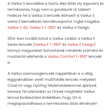
A Varilux S lencsékkel a tiszta, éles látás oly egyszerű és
természetes, hogy nem is gondolunk rá többet!
Fedezze fel a Varilux S lencsék előnyeit! A Varilux S
széria 3 kiemelkedő termékcsoportot foglal magába:
Varilux S 4D
,
Varilux S f-360º
és Varilux S Design.
2014-ben tovább bővül a Varilux család: a Varilux E
o
Series lencsék (
Varilux E f-360
és
Varilux E Design
)
könnyű megszokást biztosítanak mindenki számára és
o
mostantól elérhetők a
Varilux Comfort f-360
lencsék
is.
A Varilux szemüveglencsék napjainkban is a világ
leggyakrabban viselt multifokális lencséi, melyeket
Crizal UV vagy Optifog felületvédelemmel ajánlunk.
Keresse fel üzletünket az Önnek megfelelő Varilux
lencse kiválasztása érdekében, hogy Ön is
megtapasztalhassa a természetes látás élményét!