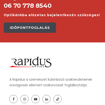
06 70 778 8540
Optikánkba előzetes bejelentkezés szükséges!
IDŐPONTFOGLALÁS
A Rapidus a szemészet különböző szakterületeinek
országosan elismert szakorvosait foglalkoztatja.