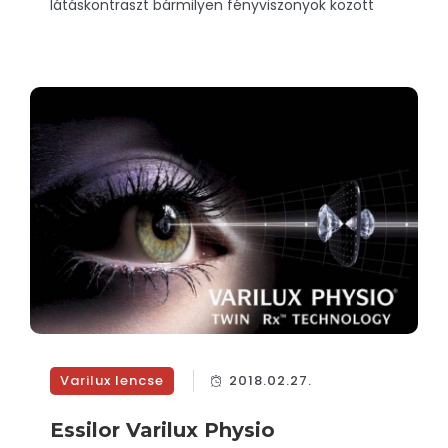
látáskontraszt bármilyen fényviszonyok között
Varilux lencse
2018.02.27.
Essilor Varilux Physio