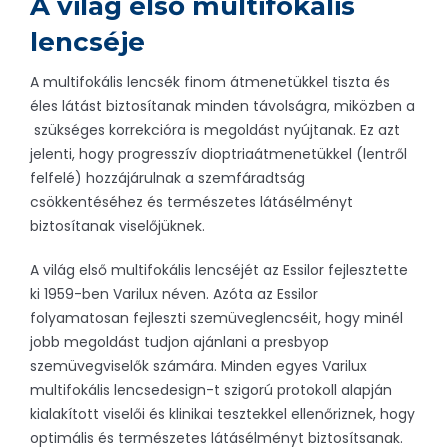
A világ első multifokális
lencséje
A multifokális lencsék finom átmenetükkel tiszta és
éles látást biztosítanak minden távolságra, miközben a
szükséges korrekcióra is megoldást nyújtanak. Ez azt
jelenti, hogy progresszív dioptriaátmenetükkel (lentről
felfelé) hozzájárulnak a szemfáradtság
csökkentéséhez és természetes látásélményt
biztosítanak viselőjüknek.
A világ első multifokális lencséjét az Essilor fejlesztette
ki 1959-ben Varilux néven. Azóta az Essilor
folyamatosan fejleszti szemüveglencséit, hogy minél
jobb megoldást tudjon ajánlani a presbyop
szemüvegviselők számára. Minden egyes Varilux
multifokális lencsedesign-t szigorú protokoll alapján
kialakított viselői és klinikai tesztekkel ellenőriznek, hogy
optimális és természetes látásélményt biztosítsanak.