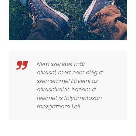
Nem szeretek már
olvasni, mert nem elég a
szememmel követni az
olvasnivalót, hanem a
fejemet is folyamatosan
mozgatnom kell.