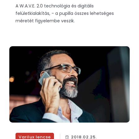
A W.A.V.E. 2.0 technológia és digitális
felületkialakítás, - a pupilla összes lehetséges
méretét figyelembe veszik.
Varilux lencse
2018.02.25.