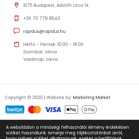
1075 Budapest, Asbóth utca 14.
+36 70 778 8540
rapidus@rapidus.hu
Hétfő - Péntek: 10:00 - 18:00
Szombat: zárva
Vasárnap: zárva
Copyright © 2020 | Website by:
Marketing Market
.
A weboldalon a minőségi felhasználói élmény érdekében
Adatkezelési tájékoztató
ÁSZF
sütiket használunk. Ismerje meg tájékoztatónkat arról,
hogy milyen sütiket alkalmazunk, ezeket a
beállítások