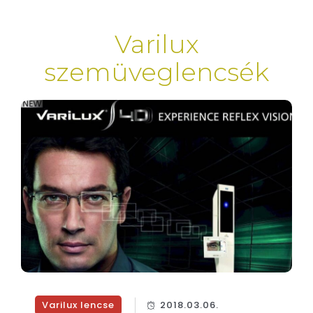
Varilux
szemüveglencsék
Varilux lencse
2018.03.06.