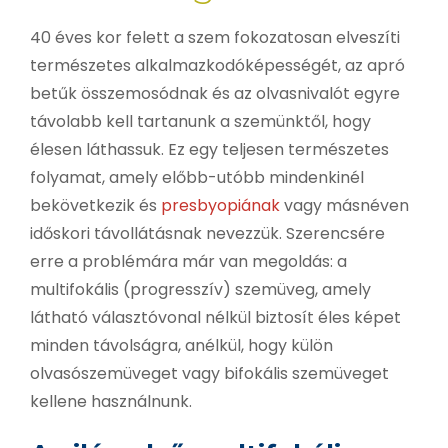
40 éves kor felett a szem fokozatosan elveszíti
természetes alkalmazkodóképességét, az apró
betűk összemosódnak és az olvasnivalót egyre
távolabb kell tartanunk a szemünktől, hogy
élesen láthassuk. Ez egy teljesen természetes
folyamat, amely előbb-utóbb mindenkinél
bekövetkezik és
presbyopiának
vagy másnéven
időskori távollátásnak nevezzük. Szerencsére
erre a problémára már van megoldás: a
multifokális (progresszív) szemüveg, amely
látható választóvonal nélkül biztosít éles képet
minden távolságra, anélkül, hogy külön
olvasószemüveget vagy bifokális szemüveget
kellene használnunk.