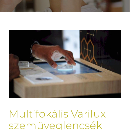
Multifokális Varilux
szemüveglencsék