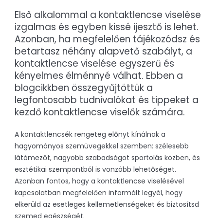
Első alkalommal a kontaktlencse viselése
izgalmas és egyben kissé ijesztő is lehet.
Azonban, ha megfelelően tájékozódsz és
betartasz néhány alapvető szabályt, a
kontaktlencse viselése egyszerű és
kényelmes élménnyé válhat. Ebben a
blogcikkben összegyűjtöttük a
legfontosabb tudnivalókat és tippeket a
kezdő kontaktlencse viselők számára.
A kontaktlencsék rengeteg előnyt kínálnak a
hagyományos szemüvegekkel szemben: szélesebb
látómezőt, nagyobb szabadságot sportolás közben, és
esztétikai szempontból is vonzóbb lehetőséget.
Azonban fontos, hogy a kontaktlencse viselésével
kapcsolatban megfelelően informált legyél, hogy
elkerüld az esetleges kellemetlenségeket és biztosítsd
szemed egészségét.