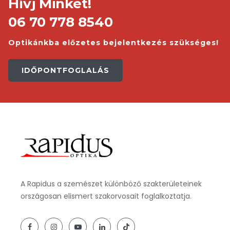
Hívj Minket!
06 70 778 8540
Optikánkba előzetes bejelentkezés szükséges!
IDŐPONTFOGLALÁS
A Rapidus a szemészet különböző szakterületeinek
országosan elismert szakorvosait foglalkoztatja.