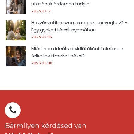
utazónak érdemes tudnia
2026.07.17.
Hozzászokik a szem a napszemüveghez? –
Egy gyakori tévhit nyomában
2026.07.06.
Miért nem ideális rövidlátóként telefonon
feliratos filmeket nézni?
2026.06.30.
Bármilyen kérdésed van