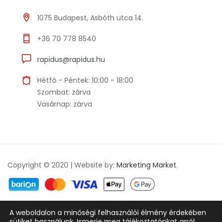
1075 Budapest, Asbóth utca 14.
+36 70 778 8540
rapidus@rapidus.hu
Hétfő - Péntek: 10:00 - 18:00
Szombat: zárva
Vasárnap: zárva
Copyright © 2020 | Website by:
Marketing Market
.
A weboldalon a minőségi felhasználói élmény érdekében
Adatkezelési tájékoztató
ÁSZF
sütiket használunk. Ismerje meg tájékoztatónkat arról,