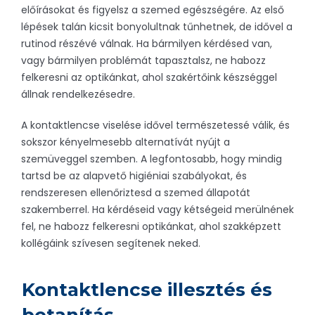
előírásokat és figyelsz a szemed egészségére. Az első
lépések talán kicsit bonyolultnak tűnhetnek, de idővel a
rutinod részévé válnak. Ha bármilyen kérdésed van,
vagy bármilyen problémát tapasztalsz, ne habozz
felkeresni az optikánkat, ahol szakértőink készséggel
állnak rendelkezésedre.
A kontaktlencse viselése idővel természetessé válik, és
sokszor kényelmesebb alternatívát nyújt a
szemüveggel szemben. A legfontosabb, hogy mindig
tartsd be az alapvető higiéniai szabályokat, és
rendszeresen ellenőriztesd a szemed állapotát
szakemberrel. Ha kérdéseid vagy kétségeid merülnének
fel, ne habozz felkeresni optikánkat, ahol szakképzett
kollégáink szívesen segítenek neked.
Kontaktlencse illesztés és