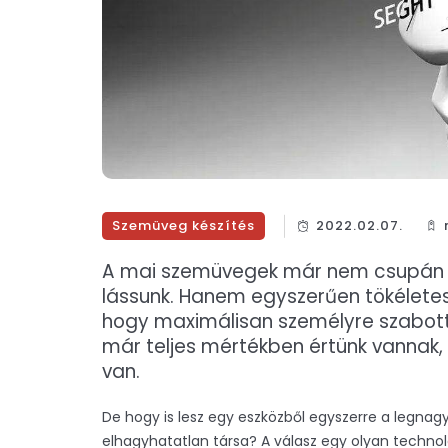
Szemüveg készítés
2022.02.07.
A mai szemüvegek már nem csupán az
lássunk. Hanem egyszerűen tökéletesr
hogy maximálisan személyre szabotta
már teljes mértékben értünk vannak, és
van.
De hogy is lesz egy eszközből egyszerre a legna
elhagyhatatlan társa? A válasz egy olyan technoló