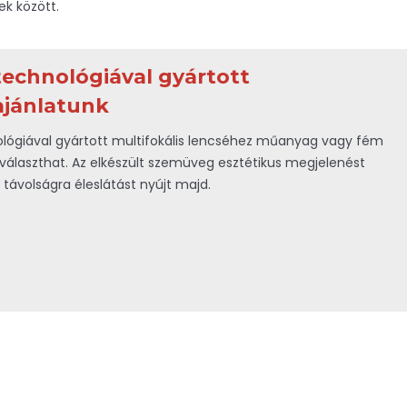
ek között.
echnológiával gyártott
jánlatunk
lógiával gyártott multifokális lencséhez műanyag vagy fém
álaszthat. Az elkészült szemüveg esztétikus megjelenést
 távolságra éleslátást nyújt majd.