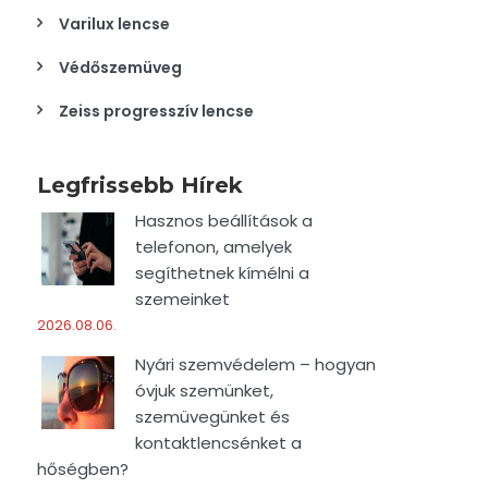
Varilux lencse
Védőszemüveg
Zeiss progresszív lencse
Legfrissebb Hírek
Hasznos beállítások a
telefonon, amelyek
segíthetnek kímélni a
szemeinket
2026.08.06.
Nyári szemvédelem – hogyan
óvjuk szemünket,
szemüvegünket és
kontaktlencsénket a
hőségben?