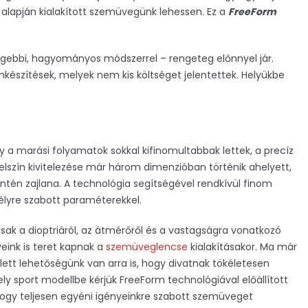
 alapján kialakított szemüvegünk lehessen. Ez a
FreeForm
a régebbi, hagyományos módszerrel – rengeteg előnnyel jár.
mkészítések, melyek nem kis költséget jelentettek. Helyükbe
 a marási folyamatok sokkal kifinomultabbak lettek, a precíz
efelszín kivitelezése már három dimenzióban történik ahelyett,
tén zajlana. A technológia segítségével rendkívül finom
mélyre szabott paraméterekkel.
ak a dioptriáról, az átmérőről és a vastagságra vonatkozó
eink is teret kapnak a
szemüveglencse
kialakításakor. Ma már
ett lehetőségünk van arra is, hogy divatnak tökéletesen
sport modellbe kérjük FreeForm technológiával előállított
 hogy teljesen egyéni igényeinkre szabott szemüveget