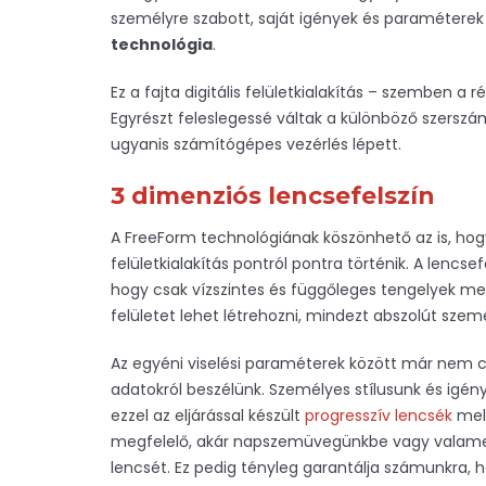
személyre szabott, saját igények és paraméterek
technológia
.
Ez a fajta digitális felületkialakítás – szemben 
Egyrészt feleslegessé váltak a különböző szerszá
ugyanis számítógépes vezérlés lépett.
3 dimenziós lencsefelszín
A FreeForm technológiának köszönhető az is, hogy
felületkialakítás pontról pontra történik. A lencs
hogy csak vízszintes és függőleges tengelyek men
felületet lehet létrehozni, mindezt abszolút sze
Az egyéni viselési paraméterek között már nem cs
adatokról beszélünk. Személyes stílusunk és igény
ezzel az eljárással készült
progresszív lencsék
mell
megfelelő, akár napszemüvegünkbe vagy valamely 
lencsét. Ez pedig tényleg garantálja számunkra,