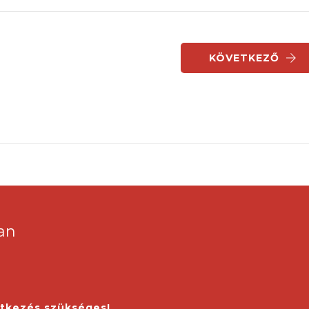
KÖVETKEZŐ
an
ntkezés szükséges!