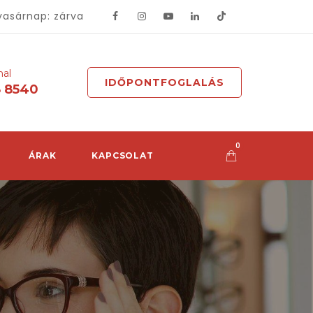
vasárnap: zárva
mal
IDŐPONTFOGLALÁS
8 8540
0
ÁRAK
KAPCSOLAT