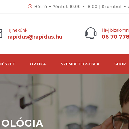
Hétfő - Péntek 10:00 - 18:00 | Szombat - 
Írj nekünk
Hívj bizalom
rapidus@rapidus.hu
06 70 77
MÉSZET
OPTIKA
SZEMBETEGSÉGEK
SHOP
NOLÓGIA