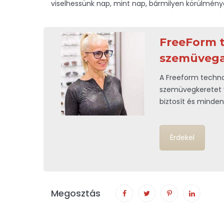
viselhessünk nap, mint nap, bármilyen körülmény
FreeForm t
szemüvega
A Freeform techno
szemüvegkeretet v
biztosít és minden
Érdekel
Megosztás