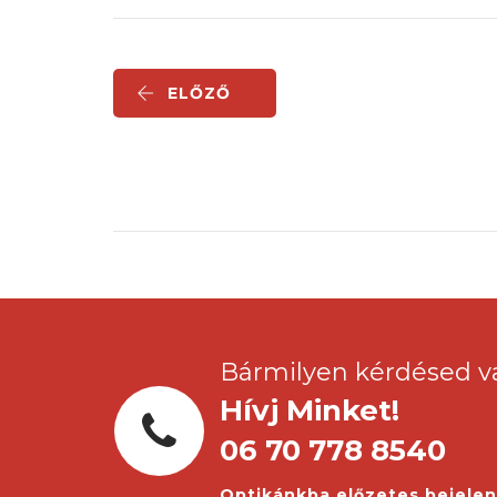
ELŐZŐ
Bármilyen kérdésed v
Hívj Minket!
06 70 778 8540
Optikánkba előzetes bejele