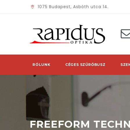
1075 Budapest, Asbóth utca 14.
RÓLUNK
CÉGES SZŰRŐBUSZ
SZE
FREEFORM TECH