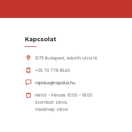
Kapcsolat
1075 Budapest, Asbóth utca 14.
+36 70 778 8540
rapidus@rapidus.hu
Hétfő - Péntek: 10:00 - 18:00
Szombat: zárva
Vasárnap: zárva