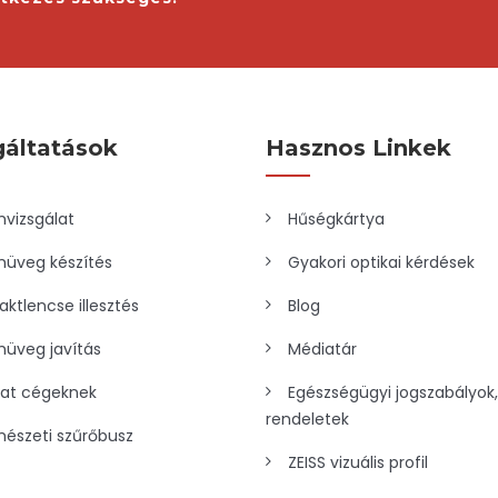
gáltatások
Hasznos Linkek
vizsgálat
Hűségkártya
üveg készítés
Gyakori optikai kérdések
aktlencse illesztés
Blog
üveg javítás
Médiatár
lat cégeknek
Egészségügyi jogszabályok,
rendeletek
észeti szűrőbusz
ZEISS vizuális profil