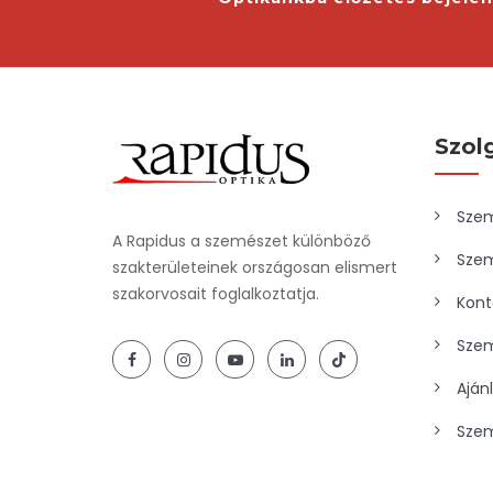
Szol
Szem
A Rapidus a szemészet különböző
Szem
szakterületeinek országosan elismert
szakorvosait foglalkoztatja.
Kont
Szem
Aján
Szem