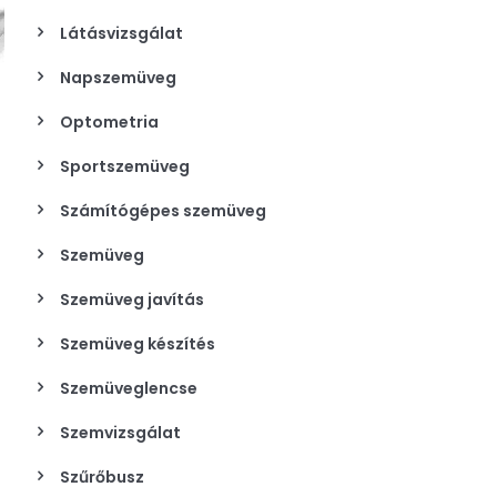
Látásvizsgálat
Napszemüveg
Optometria
Sportszemüveg
Számítógépes szemüveg
Szemüveg
Szemüveg javítás
Szemüveg készítés
Szemüveglencse
Szemvizsgálat
Szűrőbusz