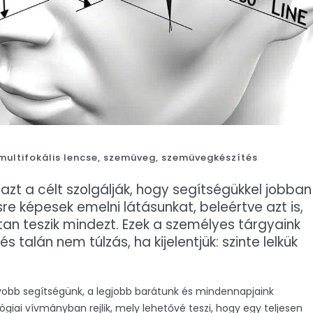
multifokális lencse
,
szemüveg
,
szemüvegkészítés
t a célt szolgálják, hogy segítségükkel jobban
e képesek emelni látásunkat, beleértve azt is,
n teszik mindezt. Ezek a személyes tárgyaink
 talán nem túlzás, ha kijelentjük: szinte lelkük
gyobb segítségünk, a legjobb barátunk és mindennapjaink
giai vívmányban rejlik, mely lehetővé teszi, hogy egy teljesen