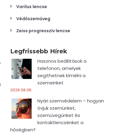
Varilux lencse
Védőszemüveg
Zeiss progresszív lencse
Legfrissebb Hírek
Hasznos beállítások a
m
telefonon, amelyek
segíthetnek kímélni a
szemeinket
k
2026.08.06.
Nyári szemvédelem – hogyan
óvjuk szemünket,
szemüvegünket és
kontaktlencsénket a
hőségben?