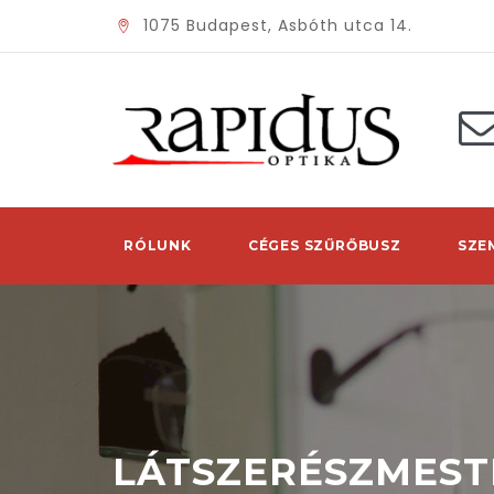
1075 Budapest, Asbóth utca 14.
RÓLUNK
CÉGES SZŰRŐBUSZ
SZE
LÁTSZERÉSZMEST