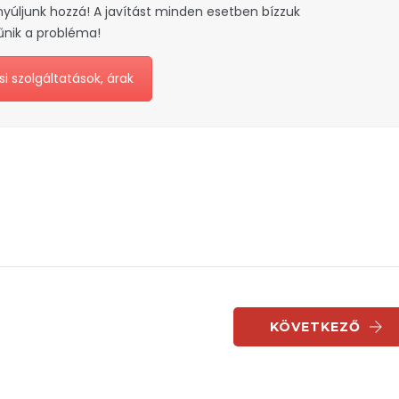
nyúljunk hozzá! A javítást minden esetben bízzuk
űnik a probléma!
si szolgáltatások, árak
KÖVETKEZŐ