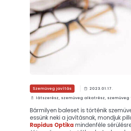
Szemüveg javítás
2023.01.17.
látszerész
,
szemüveg alkatrész
,
szemüveg t
Bármilyen baleset is történik szemüv
essünk neki a javításnak, mondjuk p
Rapidus
Optika
mindenféle sérülésre