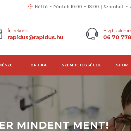
Hétfő - Péntek 10:00 - 18:00 | Szombat - 
Írj nekünk
Hívj bizalom
rapidus@rapidus.hu
06 70 77
MÉSZET
OPTIKA
SZEMBETEGSÉGEK
SHOP
ER MINDENT MENT!