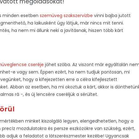
vatott megoldásokat!
mes minden esetben
szemüveg szakszervizbe
vinni bajba jutott
menthető, ha laikusként úgy látjuk, már nincs mit tenni.
tés, ha nem mi állunk neki a javításnak, hiszen több kárt
üveglencse cseréje
jöhet szóba. Az viszont már egyáltalán ne
ténhet-e vagy sem. Éppen ezért, ha nem tudjuk pontosan, mi
ünket, hogy a kifejezetten erre a célra kifejlesztett
nket. Abban az esetben, ha mi okoztuk a kárt, akkor is dönthetün
mas rá -, és új lencsére cseréljük a sérültet.
örül
mértékben minket kiszolgáló legyen, elengedhetetlen, hogy a
precíz mozdulatokra és persze eszközökre van szükség, ezért,
bb adjuk a feladatot a látszerészmester kezébe! Ugyancsak