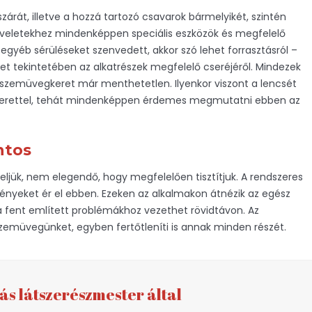
árát, illetve a hozzá tartozó csavarok bármelyikét, szintén
műveletekhez mindenképpen speciális eszközök és megfelelő
gyéb sérüléseket szenvedett, akkor szó lehet forrasztásról –
t tekintetében az alkatrészek megfelelő cseréjéről. Mindezek
a szemüvegkeret már menthetetlen. Ilyenkor viszont a lencsét
j kerettel, tehát mindenképpen érdemes megmutatni ebben az
ntos
ük, nem elegendő, hogy megfelelően tisztítjuk. A rendszeres
ményeket ér el ebben. Ezeken az alkalmakon átnézik az egész
 fent említett problémákhoz vezethet rövidtávon. Az
 szemüvegünket, egyben fertőtleníti is annak minden részét.
ás látszerészmester által