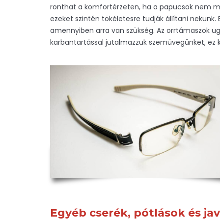
ronthat a komfortérzeten, ha a papucsok nem me
ezeket szintén tökéletesre tudják állítani nekünk.
amennyiben arra van szükség. Az orrtámaszok ug
karbantartással jutalmazzuk szemüvegünket, ez k
Egyéb cserék, pótlások és ja