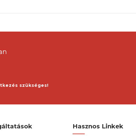
an
ntkezés szükséges!
gáltatások
Hasznos Linkek