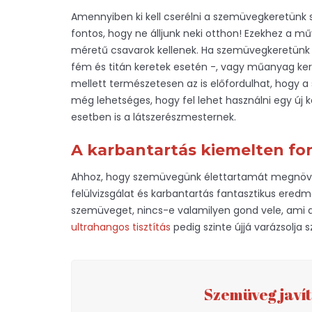
Amennyiben ki kell cserélni a szemüvegkeretünk sz
fontos, hogy ne álljunk neki otthon! Ezekhez a 
méretű csavarok kellenek. Ha szemüvegkeretünk e
fém és titán keretek esetén -, vagy műanyag kere
mellett természetesen az is előfordulhat, hogy 
még lehetséges, hogy fel lehet használni egy ú
esetben is a látszerészmesternek.
A karbantartás kiemelten fo
Ahhoz, hogy szemüvegünk élettartamát megnövelj
felülvizsgálat és karbantartás fantasztikus ered
szemüveget, nincs-e valamilyen gond vele, ami a
ultrahangos tisztítás
pedig szinte újjá varázsolja
Szemüveg javít