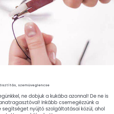
isztítás
,
szemüveglencse
egünkkel, ne dobjuk a kukába azonnal! De ne is
illanatragasztóval! Inkább csemegézzünk a
 segítséget nyújtó szolgáltatásai közül, ahol