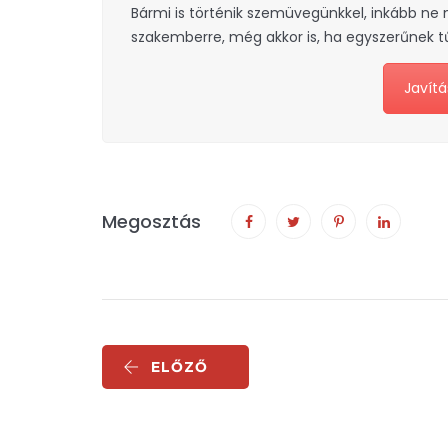
Bármi is történik szemüvegünkkel, inkább ne 
szakemberre, még akkor is, ha egyszerűnek t
Javítá
Megosztás
ELŐZŐ