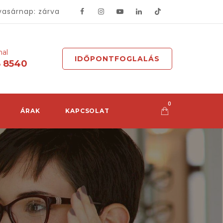
vasárnap: zárva
mal
IDŐPONTFOGLALÁS
8 8540
0
ÁRAK
KAPCSOLAT