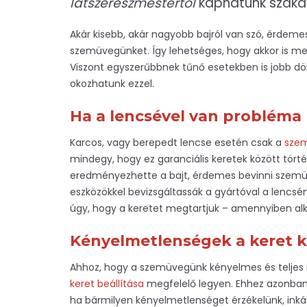
látszerészmestertől
kaphatunk szaka
Akár kisebb, akár nagyobb bajról van szó, érde
szemüvegünket. Így lehetséges, hogy akkor is meg
Viszont egyszerűbbnek tűnő esetekben is jobb dön
okozhatunk ezzel.
Ha a lencsével van probléma
Karcos, vagy berepedt lencse esetén csak a
szem
mindegy, hogy ez garanciális keretek között tör
eredményezhette a bajt, érdemes bevinni szemüveg
eszközökkel bevizsgáltassák a gyártóval a lencsé
úgy, hogy a keretet megtartjuk – amennyiben alkal
Kényelmetlenségek a keret k
Ahhoz, hogy a szemüvegünk kényelmes és teljes 
keret beállítása
megfelelő legyen. Ehhez azonban 
ha bármilyen kényelmetlenséget érzékelünk, inká