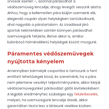
orvosok esetén –, azonnal párásodhat a
védőszemüveg lencséje, ahogy levegőt veszünk alatta.
Ahhoz, hogy a kellemetlen pára kiüljön szemeink elé,
elegendő csupán olyan helyiségben tartózkodnunk,
ahol nagyobb a páratartalom. Az izzadással járó
sportok tekintetében szintén könnyen párásodhat
szemüvegünk felülete, illetve akkor is, amikor
különböző hőmérsékletű helyiségek között mozgunk.
Páramentes védőszemüvegek
nyújtotta kényelem
Amennyiben bármelyik csoportba is tartozunk a fent
említett lehetőségek közül, és szeretnénk, ha a pára
nem jelentene veszélyt teljesítményünkre, akkor kérjük
védőszemüvegünket párásodást gátló kivitelezésben!
A legjobb eredményhez szükséges egy
felületkezelés
,
melyen, ha szemüvegünk lencséje átesik, akkor
garantáltan tiszta lesz a látásunk viselése közben.