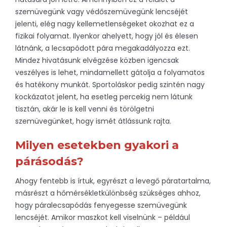
szemüvegünk vagy védőszemüvegünk lencséjét
jelenti, elég nagy kellemetlenségeket okozhat ez a
fizikai folyamat. Ilyenkor ahelyett, hogy jól és élesen
látnánk, a lecsapódott pára megakadályozza ezt.
Mindez hivatásunk elvégzése közben igencsak
veszélyes is lehet, mindamellett gátolja a folyamatos
és hatékony munkát. Sportoláskor pedig szintén nagy
kockázatot jelent, ha esetleg percekig nem látunk
tisztán, akár le is kell venni és törölgetni
szemüvegünket, hogy ismét átlássunk rajta.
Milyen esetekben gyakori a
párásodás?
Ahogy fentebb is írtuk, egyrészt a levegő páratartalma,
másrészt a hőmérsékletkülönbség szükséges ahhoz,
hogy páralecsapódás fenyegesse szemüvegünk
lencséjét. Amikor maszkot kell viselnünk – például