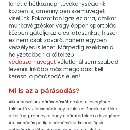
lehet a hétköznapi tevékenységeink
közben is, amennyiben szemüveget
viselünk. Fokozottan igaz ez arra, amikor
munkavégzéskor vagy éppen sportolás
közben gátolja az éles látásunkat, hiszen
ez nem csak zavaró, hanem egyben
veszélyes is lehet. Márpedig ezekben a
helyzetekben a kötelező
védőszemüveget
véletlenül sem szabad
levenni. Inkább más megoldást kell
keresni a párásodás ellen!
Mi is az a párásodás?
Akkor beszélünk párásodásról, amikor a levegőben
található víz lecsapódik egy felületen. Ennek mértéke
attól függ, mennyire nagy a páratartalom a levegőben.
A kicsapódás pedig a hőmérsékletkülönbségek
hatására jön létre. Amennyiben ez a felület a