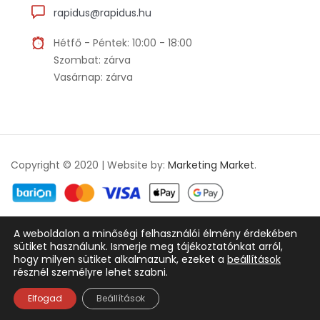
rapidus@rapidus.hu
Hétfő - Péntek: 10:00 - 18:00
Szombat: zárva
Vasárnap: zárva
Copyright © 2020 | Website by:
Marketing Market
.
A weboldalon a minőségi felhasználói élmény érdekében
Adatkezelési tájékoztató
ÁSZF
sütiket használunk. Ismerje meg tájékoztatónkat arról,
hogy milyen sütiket alkalmazunk, ezeket a
beállítások
résznél személyre lehet szabni.
Magyar
Elfogad
Beállítások