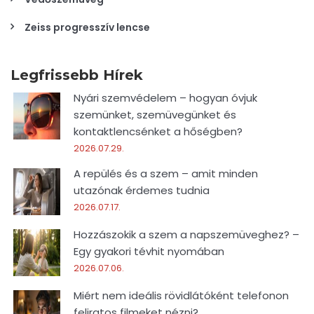
Zeiss progresszív lencse
Legfrissebb Hírek
Nyári szemvédelem – hogyan óvjuk
szemünket, szemüvegünket és
kontaktlencsénket a hőségben?
2026.07.29.
A repülés és a szem – amit minden
utazónak érdemes tudnia
2026.07.17.
Hozzászokik a szem a napszemüveghez? –
Egy gyakori tévhit nyomában
2026.07.06.
Miért nem ideális rövidlátóként telefonon
feliratos filmeket nézni?