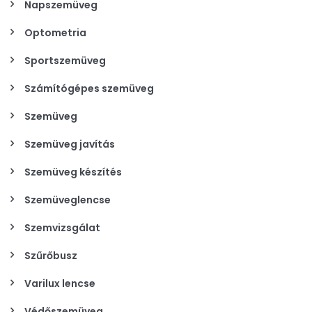
Napszemüveg
Optometria
Sportszemüveg
Számítógépes szemüveg
Szemüveg
Szemüveg javítás
Szemüveg készítés
Szemüveglencse
Szemvizsgálat
Szűrőbusz
Varilux lencse
Védőszemüveg