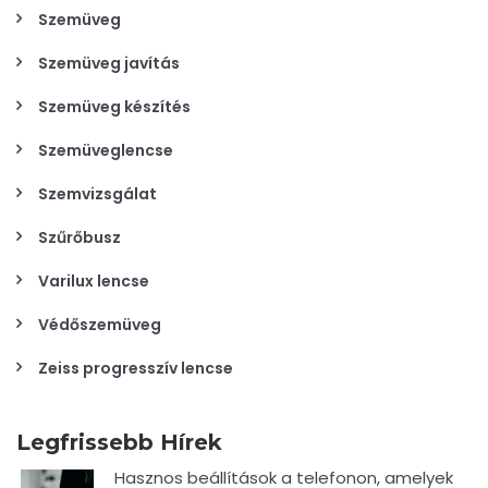
Szemüveg
Szemüveg javítás
Szemüveg készítés
Szemüveglencse
Szemvizsgálat
Szűrőbusz
Varilux lencse
Védőszemüveg
Zeiss progresszív lencse
Legfrissebb Hírek
Hasznos beállítások a telefonon, amelyek