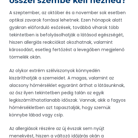
ősszel szembe kell nézned?
A szeptember, az október és a november sok esetben
optikai zavarok forrásai lehetnek. Ezen hónapok alatt
gyakran előforduló esőzések, továbbá viharok több
tekintetben is befolyásolhatják a látásod egészségét,
hiszen allergiás reakciókat okozhatnak, valamint
károsodást, esetleg fertőzést a levegőben megjelenő
törmelék okán.
Az olykor extrém szélviszonyok könnyedén
kiszáríthatják a szemeidet. A magas, valamint az
alacsony hőmérséklet egyaránt árthat a látásunknak,
az ősz ilyen tekintetben pedig talán az egyik
legkiszámíthatatlanabb időszak. Vannak, akik a fagyos
hőmérsékletben azt tapasztalják, hogy szemük
könnybe lábad vagy csíp.
Az allergiások részére az új évszak sem nyújt
menekvést, hiszen a változó időjárás okán a