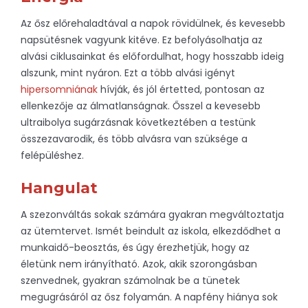
Az ősz előrehaladtával a napok rövidülnek, és kevesebb
napsütésnek vagyunk kitéve. Ez befolyásolhatja az
alvási ciklusainkat és előfordulhat, hogy hosszabb ideig
alszunk, mint nyáron. Ezt a több alvási igényt
hipersomniának
hívják, és jól értetted, pontosan az
ellenkezője az álmatlanságnak. Ősszel a kevesebb
ultraibolya sugárzásnak következtében a testünk
összezavarodik, és több alvásra van szüksége a
felépüléshez.
Hangulat
A szezonváltás sokak számára gyakran megváltoztatja
az ütemtervet. Ismét beindult az iskola, elkezdődhet a
munkaidő-beosztás, és úgy érezhetjük, hogy az
életünk nem irányítható. Azok, akik szorongásban
szenvednek, gyakran számolnak be a tünetek
megugrásáról az ősz folyamán. A napfény hiánya sok