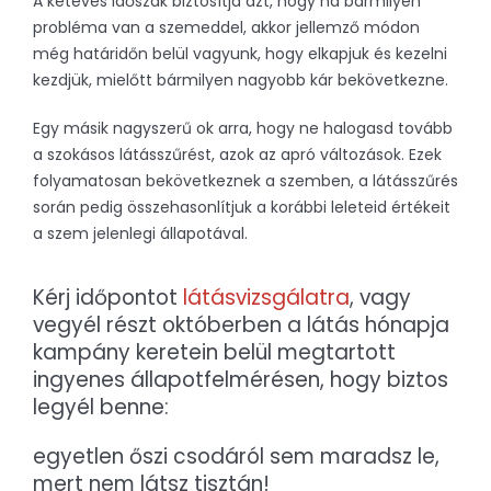
A kétéves időszak biztosítja azt, hogy ha bármilyen
probléma van a szemeddel, akkor jellemző módon
még határidőn belül vagyunk, hogy elkapjuk és kezelni
kezdjük, mielőtt bármilyen nagyobb kár bekövetkezne.
Egy másik nagyszerű ok arra, hogy ne halogasd tovább
a szokásos látásszűrést, azok az apró változások. Ezek
folyamatosan bekövetkeznek a szemben, a látásszűrés
során pedig összehasonlítjuk a korábbi leleteid értékeit
a szem jelenlegi állapotával.
Kérj időpontot
látásvizsgálatra
, vagy
vegyél részt októberben a látás hónapja
kampány keretein belül megtartott
ingyenes állapotfelmérésen, hogy biztos
legyél benne:
egyetlen őszi csodáról sem maradsz le,
mert nem látsz tisztán!