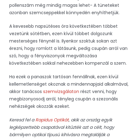
pollenszám még mindig magas lehet- A tüneteket
azonban szemcseppekkel könnyedén enyhíthetjük.
A kevesebb napsütéses óra következtében többet
vezetünk sötétben, ezen kívül többet dolgozunk
mesterséges fénynél is. Ilyenkor szoktuk sokan azt
érezni, hogy romlott a látásunk, pedig csupán arról van
szó, hogy a fényviszonyok megváltozása
következtében sokkal nehezebben kompenzál a szem.
Ha ezek a panaszok tartósan fennállnak, ezen kívül
kellemetlenséget okoznak a mindennapjaid alkalmával,
akkor tanácsos
szemvizsgálaton
részt venni, hogy
megbizonyosodj arról, tényleg csupán a szezonális
nehézségek okozzák ezeket.
Keresd fel a
Rapidus Optikát
, akik az ország egyik
legképzettebb csapatával kitűzték azt a célt, hogy
bármilyen optikai típusú kihívásra megtalálják a