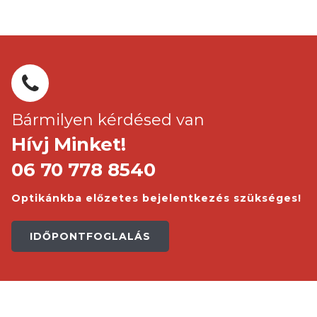
Bármilyen kérdésed van
Hívj Minket!
06 70 778 8540
Optikánkba előzetes bejelentkezés szükséges!
IDŐPONTFOGLALÁS