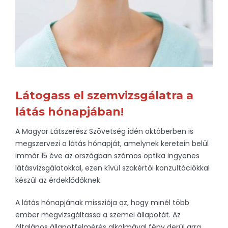
Látogass el szemvizsgálatra a
látás hónapjában!
A Magyar Látszerész Szövetség idén októberben is
megszervezi a látás hónapját, amelynek keretein belül
immár 15 éve az országban számos optika ingyenes
látásvizsgálatokkal, ezen kívül szakértői konzultációkkal
készül az érdeklődőknek.
A látás hónapjának missziója az, hogy minél több
ember megvizsgáltassa a szemei állapotát. Az
általános állapotfelmérés alkalmával fény derül arra,