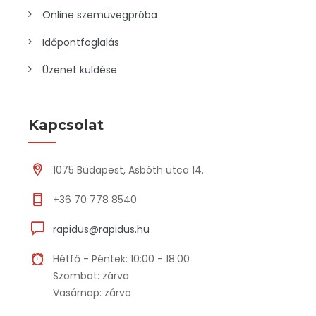
Online szemüvegpróba
Időpontfoglalás
Üzenet küldése
Kapcsolat
1075 Budapest, Asbóth utca 14.
+36 70 778 8540
rapidus@rapidus.hu
Hétfő - Péntek: 10:00 - 18:00
Szombat: zárva
Vasárnap: zárva