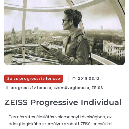
Zeiss progresszív lencse
2018.03.12.
progresszív lencse
,
szemüveglencse
,
ZEISS
ZEISS Progressive Individual
Természetes éleslátás valamennyi távolságban, az
eddigi leginkább személyre szabott ZEISS lencsékkel.