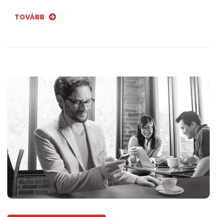
TOVÁBB