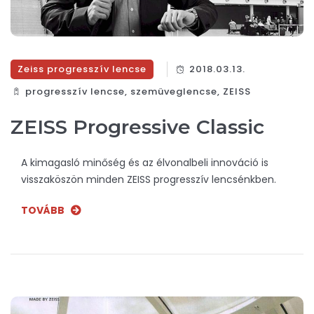
Zeiss progresszív lencse
2018.03.13.
progresszív lencse
,
szemüveglencse
,
ZEISS
ZEISS Progressive Classic
A kimagasló minőség és az élvonalbeli innováció is
visszaköszön minden ZEISS progresszív lencsénkben.
TOVÁBB