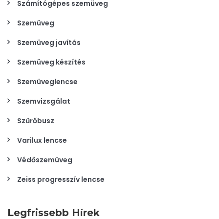
Számítógépes szemüveg
Szemüveg
Szemüveg javítás
Szemüveg készítés
Szemüveglencse
Szemvizsgálat
Szűrőbusz
Varilux lencse
Védőszemüveg
Zeiss progresszív lencse
Legfrissebb Hírek