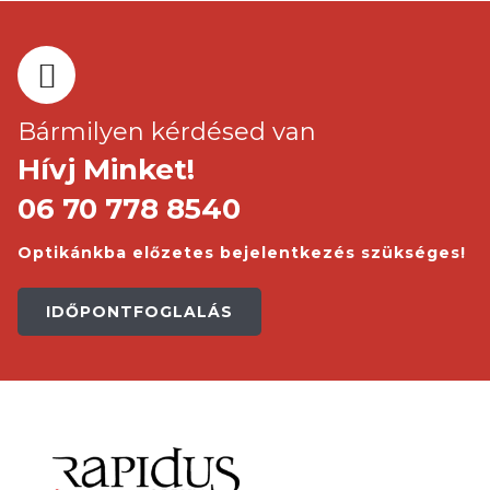
Bármilyen kérdésed van
Hívj Minket!
06 70 778 8540
Optikánkba előzetes bejelentkezés szükséges!
IDŐPONTFOGLALÁS