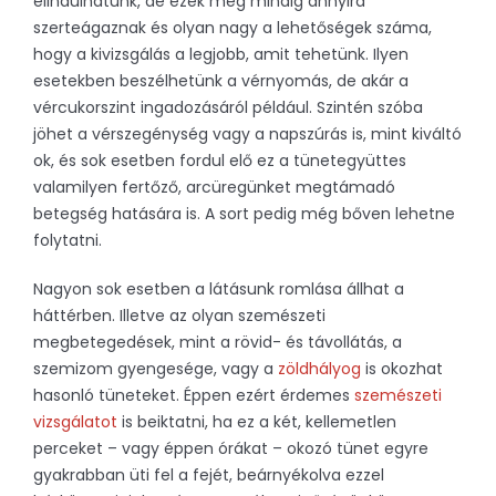
elindulhatunk, de ezek még mindig annyira
szerteágaznak és olyan nagy a lehetőségek száma,
hogy a kivizsgálás a legjobb, amit tehetünk. Ilyen
esetekben beszélhetünk a vérnyomás, de akár a
vércukorszint ingadozásáról például. Szintén szóba
jöhet a vérszegénység vagy a napszúrás is, mint kiváltó
ok, és sok esetben fordul elő ez a tünetegyüttes
valamilyen fertőző, arcüregünket megtámadó
betegség hatására is. A sort pedig még bőven lehetne
folytatni.
Nagyon sok esetben a látásunk romlása állhat a
háttérben. Illetve az olyan szemészeti
megbetegedések, mint a rövid- és távollátás, a
szemizom gyengesége, vagy a
zöldhályog
is okozhat
hasonló tüneteket. Éppen ezért érdemes
szemészeti
vizsgálatot
is beiktatni, ha ez a két, kellemetlen
perceket – vagy éppen órákat – okozó tünet egyre
gyakrabban üti fel a fejét, beárnyékolva ezzel