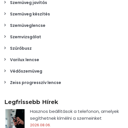
Szemüveg javítás
Szemüveg készítés
Szemüveglencse
Szemvizsgálat
Szűrőbusz
Varilux lencse
Védőszemüveg
Zeiss progresszív lencse
Legfrissebb Hírek
Hasznos beállítások a telefonon, amelyek
segíthetnek kímélni a szemeinket
2026.08.06.