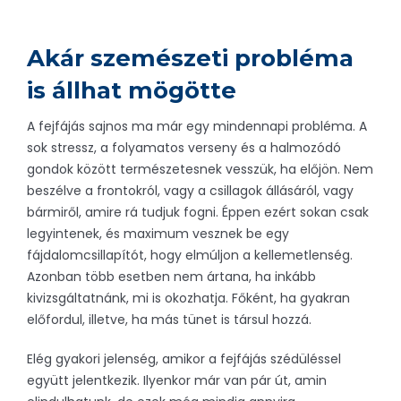
Akár szemészeti probléma
is állhat mögötte
A fejfájás sajnos ma már egy mindennapi probléma. A
sok stressz, a folyamatos verseny és a halmozódó
gondok között természetesnek vesszük, ha előjön. Nem
beszélve a frontokról, vagy a csillagok állásáról, vagy
bármiről, amire rá tudjuk fogni. Éppen ezért sokan csak
legyintenek, és maximum vesznek be egy
fájdalomcsillapítót, hogy elmúljon a kellemetlenség.
Azonban több esetben nem ártana, ha inkább
kivizsgáltatnánk, mi is okozhatja. Főként, ha gyakran
előfordul, illetve, ha más tünet is társul hozzá.
Elég gyakori jelenség, amikor a fejfájás szédüléssel
együtt jelentkezik. Ilyenkor már van pár út, amin